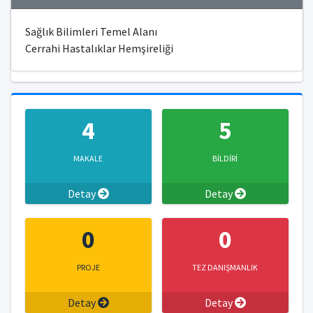
Sağlık Bilimleri Temel Alanı
Cerrahi Hastalıklar Hemşireliği
4
5
MAKALE
BİLDİRİ
Detay
Detay
0
0
PROJE
TEZ DANIŞMANLIK
Detay
Detay