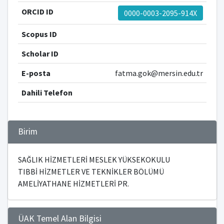
ORCID ID
0000-0003-2095-914X
Scopus ID
Scholar ID
E-posta
fatma.gok@mersin.edu.tr
Dahili Telefon
Birim
SAĞLIK HİZMETLERİ MESLEK YÜKSEKOKULU
TIBBİ HİZMETLER VE TEKNİKLER BÖLÜMÜ
AMELİYATHANE HİZMETLERİ PR.
ÜAK Temel Alan Bilgisi