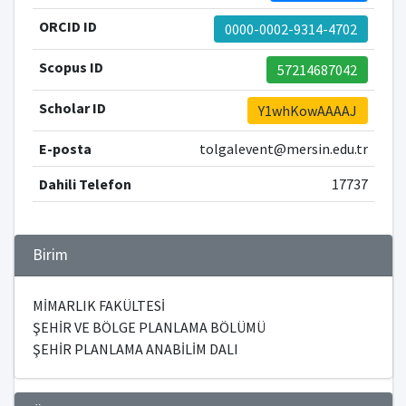
ORCID ID
0000-0002-9314-4702
Scopus ID
57214687042
Scholar ID
Y1whKowAAAAJ
E-posta
tolgalevent@mersin.edu.tr
Dahili Telefon
17737
Birim
MİMARLIK FAKÜLTESİ
ŞEHİR VE BÖLGE PLANLAMA BÖLÜMÜ
ŞEHİR PLANLAMA ANABİLİM DALI