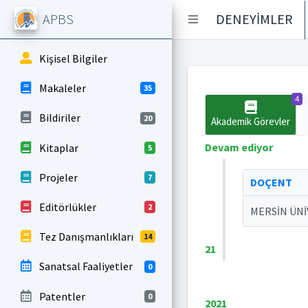
APBS
DENEYİMLER
Kişisel Bilgiler
Makaleler
35
4
Bildiriler
20
Akademik Görevler
Devam ediyor
Kitaplar
5
Projeler
7
DOÇENT
Editörlükler
2
MERSİN ÜNİ
Tez Danışmanlıkları
14
21
Sanatsal Faaliyetler
0
Patentler
0
2021