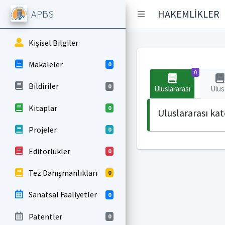
APBS
HAKEMLİKLER
Kişisel Bilgiler
Makaleler
0
0
Bildiriler
0
Uluslararası
Ulus
Kitaplar
0
Uluslararası ka
Projeler
0
Editörlükler
0
Tez Danışmanlıkları
0
Sanatsal Faaliyetler
0
Patentler
0