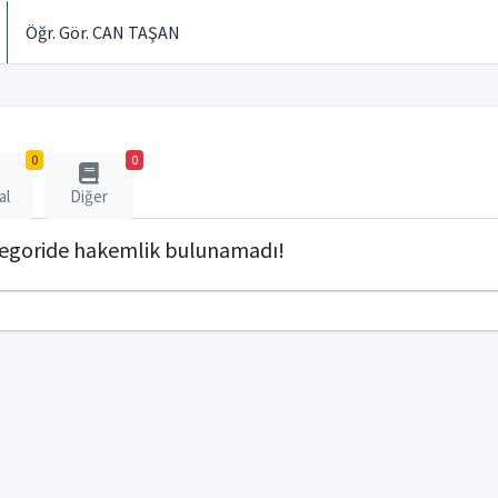
Öğr. Gör. CAN TAŞAN
0
0
al
Diğer
tegoride hakemlik bulunamadı!