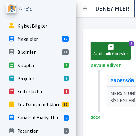
APBS
DENEYİMLER
Kişisel Bilgiler
Makaleler
19
5
Bildiriler
29
Akademik Görevler
Devam ediyor
Kitaplar
1
Projeler
5
PROFESÖR
Editörlükler
2
MERSİN ÜN
SİSTEMLERİ
Tez Danışmanlıkları
16
2024
Sanatsal Faaliyetler
0
Patentler
0