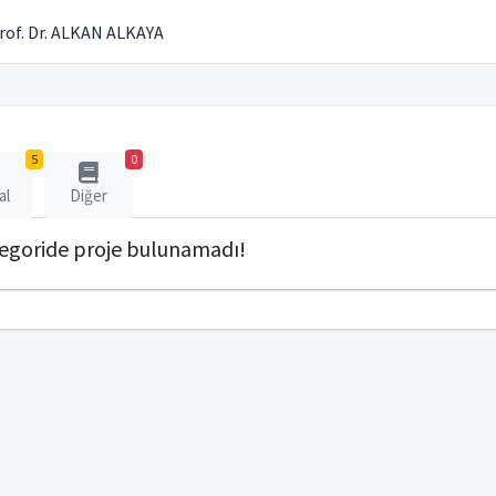
rof. Dr. ALKAN ALKAYA
5
0
al
Diğer
tegoride proje bulunamadı!