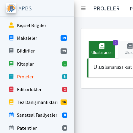
APBS
PROJELER
P
Kişisel Bilgiler
Makaleler
19
0
Bildiriler
29
Uluslararası
Ulus
Kitaplar
1
Uluslararası ka
Projeler
5
Editörlükler
2
Tez Danışmanlıkları
16
Sanatsal Faaliyetler
0
Patentler
0