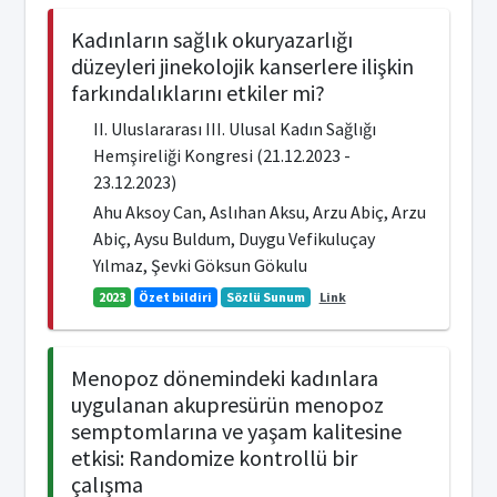
Kadınların sağlık okuryazarlığı
düzeyleri jinekolojik kanserlere ilişkin
farkındalıklarını etkiler mi?
II. Uluslararası III. Ulusal Kadın Sağlığı
Hemşireliği Kongresi (21.12.2023 -
23.12.2023)
Ahu Aksoy Can, Aslıhan Aksu, Arzu Abiç, Arzu
Abiç, Aysu Buldum, Duygu Vefikuluçay
Yılmaz, Şevki Göksun Gökulu
2023
Özet bildiri
Sözlü Sunum
Link
Menopoz dönemindeki kadınlara
uygulanan akupresürün menopoz
semptomlarına ve yaşam kalitesine
etkisi: Randomize kontrollü bir
çalışma