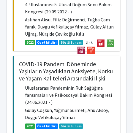
4. Uluslararası 5. Ulusal Doğum Sonu Bakım
Kongresi (29.09.2022 - )
Aslıhan Aksu, Filiz Değirmenci, Tuğba Çam
Yanık, Duygu Vefikuluçay Yılmaz, Gülay Altun
Uğraş, Mürşide Çevikoğlu Kıllı
2022
Özet bildiri
Sözlü Sunum
Link
COVID-19 Pandemi Döneminde
Yaşlıların Yaşadıkları Anksiyete, Korku
ve Yaşam Kaliteleri Arasındaki İlişki
Uluslararası Pandeminin Ruh Sağlığına
Yansımaları ve Psikososyal Bakım Kongresi
(24.06.2021 - )
Gülay Coşkun, Yağmur Sürmeli, Ahu Aksoy,
Duygu Vefikuluçay Yılmaz
2021
Özet bildiri
Sözlü Sunum