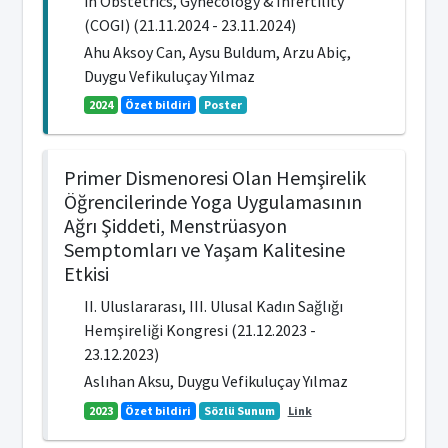
in Obstetrics, Gynecology & Infertility
(COGI) (21.11.2024 - 23.11.2024)
Ahu Aksoy Can, Aysu Buldum, Arzu Abiç,
Duygu Vefikuluçay Yılmaz
2024
Özet bildiri
Poster
Primer Dismenoresi Olan Hemşirelik
Öğrencilerinde Yoga Uygulamasının
Ağrı Şiddeti, Menstrüasyon
Semptomları ve Yaşam Kalitesine
Etkisi
II. Uluslararası, III. Ulusal Kadın Sağlığı
Hemşireliği Kongresi (21.12.2023 -
23.12.2023)
Aslıhan Aksu, Duygu Vefikuluçay Yılmaz
2023
Özet bildiri
Sözlü Sunum
Link