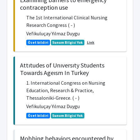
contraception use
The 1st International Clinical Nursing
Research Congress ( - )
Vefikuluçay Yılmaz Duygu
Özet bildiri
Sunum Bilgisi Yok
Link
Attıtudes of Unıversıty Students
Towards Ageısm In Turkey
1. International Congress on Nursing
Education, Research & Practice,
Thessaloniki-Greece. ( - )
Vefikuluçay Yılmaz Duygu
Özet bildiri
Sunum Bilgisi Yok
Mobbing behaviors encountered by