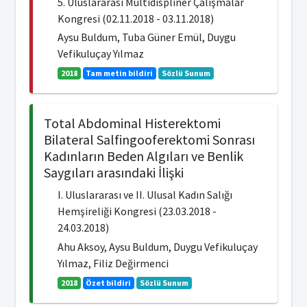
5. Uluslararası Multidispliner Çalışmalar
Kongresi (02.11.2018 - 03.11.2018)
Aysu Buldum, Tuba Güner Emül, Duygu
Vefikuluçay Yılmaz
2018
Tam metin bildiri
Sözlü Sunum
Total Abdominal Histerektomi
Bilateral Salfingooferektomi Sonrası
Kadınların Beden Algıları ve Benlik
Saygıları arasındaki İlişki
I. Uluslararası ve II. Ulusal Kadın Salığı
Hemşireliği Kongresi (23.03.2018 -
24.03.2018)
Ahu Aksoy, Aysu Buldum, Duygu Vefikuluçay
Yılmaz, Filiz Değirmenci
2018
Özet bildiri
Sözlü Sunum