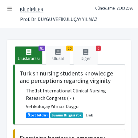
Güncelleme: 29.03.2026
BİLDİRİLER
Prof. Dr. DUYGU VEFİKULUÇAY YILMAZ
81
20
0
Uluslararası
Ulusal
Diğer
Turkish nursing students knowledge
and perceptions regarding virginity
The 1st International Clinical Nursing
Research Congress ( - )
Vefikuluçay Yılmaz Duygu
Özet bildiri
Sunum Bilgisi Yok
Link
Examining barriers to emergency