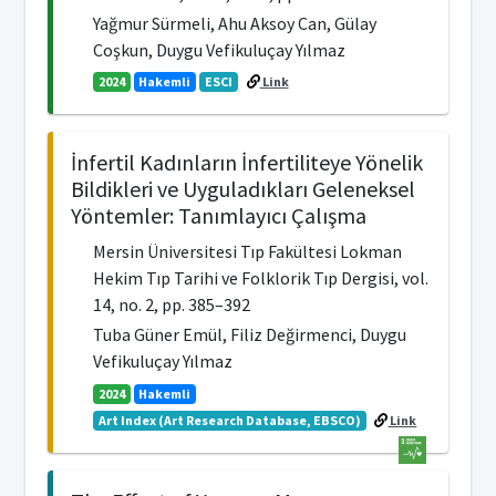
Yağmur Sürmeli, Ahu Aksoy Can, Gülay
Coşkun, Duygu Vefikuluçay Yılmaz
2024
Hakemli
ESCI
Link
İnfertil Kadınların İnfertiliteye Yönelik
Bildikleri ve Uyguladıkları Geleneksel
Yöntemler: Tanımlayıcı Çalışma
Mersin Üniversitesi Tıp Fakültesi Lokman
Hekim Tıp Tarihi ve Folklorik Tıp Dergisi, vol.
14, no. 2, pp. 385–392
Tuba Güner Emül, Filiz Değirmenci, Duygu
Vefikuluçay Yılmaz
2024
Hakemli
Art Index (Art Research Database, EBSCO)
Link