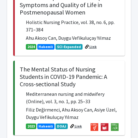
Symptoms and Quality of Life in
Postmenopausal Women
Holistic Nursing Practice, vol. 38, no. 6, pp.
371–384
Ahu Aksoy Can, Duygu Vefikuluçay Yılmaz
2024
Hakemli
SCI-Expanded
Link
The Mental Status of Nursing
Students in COVID-19 Pandemic: A
Cross-sectional Study
Mediterranean nursing and midwifery
(Online), vol. 3, no. 1, pp. 25–33
Filiz Değirmenci, Ahu Aksoy Can, Asiye Üzel,
Duygu Vefikuluçay Yılmaz
2023
Hakemli
DOAJ
Link