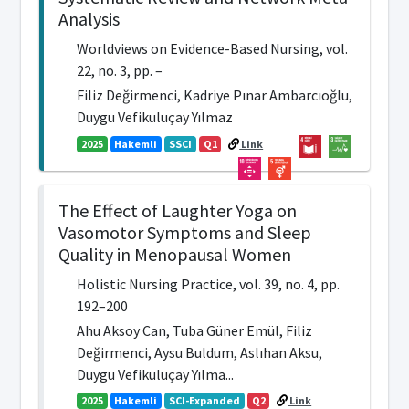
Analysis
Worldviews on Evidence-Based Nursing, vol.
22, no. 3, pp. –
Filiz Değirmenci, Kadriye Pınar Ambarcıoğlu,
Duygu Vefikuluçay Yılmaz
2025
Hakemli
SSCI
Q1
Link
The Effect of Laughter Yoga on
Vasomotor Symptoms and Sleep
Quality in Menopausal Women
Holistic Nursing Practice, vol. 39, no. 4, pp.
192–200
Ahu Aksoy Can, Tuba Güner Emül, Filiz
Değirmenci, Aysu Buldum, Aslıhan Aksu,
Duygu Vefikuluçay Yılma...
2025
Hakemli
SCI-Expanded
Q2
Link