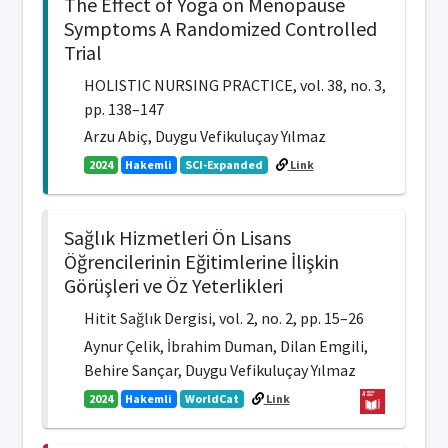
The Effect of Yoga on Menopause
Symptoms A Randomized Controlled
Trial
HOLISTIC NURSING PRACTICE, vol. 38, no. 3,
pp. 138–147
Arzu Abiç, Duygu Vefikuluçay Yılmaz
2024
Hakemli
SCI-Expanded
Link
Sağlık Hizmetleri Ön Lisans
Öğrencilerinin Eğitimlerine İlişkin
Görüşleri ve Öz Yeterlikleri
Hitit Sağlık Dergisi, vol. 2, no. 2, pp. 15–26
Aynur Çelik, İbrahim Duman, Dilan Emgili,
Behire Sançar, Duygu Vefikuluçay Yılmaz
2024
Hakemli
WorldCat
Link