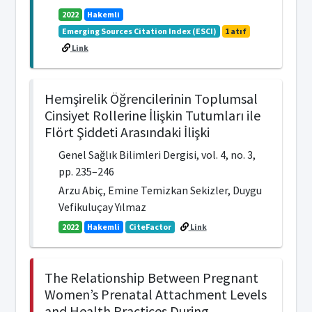
2022
Hakemli
Emerging Sources Citation Index (ESCI)
1 atıf
Link
Hemşirelik Öğrencilerinin Toplumsal
Cinsiyet Rollerine İlişkin Tutumları ile
Flört Şiddeti Arasındaki İlişki
Genel Sağlık Bilimleri Dergisi, vol. 4, no. 3,
pp. 235–246
Arzu Abiç, Emine Temizkan Sekizler, Duygu
Vefikuluçay Yılmaz
2022
Hakemli
CiteFactor
Link
The Relationship Between Pregnant
Women’s Prenatal Attachment Levels
and Health Practices During