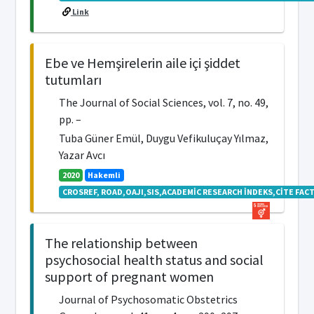
Link
Ebe ve Hemşirelerin aile içi şiddet
tutumları
The Journal of Social Sciences, vol. 7, no. 49,
pp. –
Tuba Güner Emül, Duygu Vefikuluçay Yılmaz,
Yazar Avcı
2020
Hakemli
CROSREF, ROAD,OAJI,SIS,ACADEMİC RESEARCH İNDEKS,CİTE FACT
The relationship between
psychosocial health status and social
support of pregnant women
Journal of Psychosomatic Obstetrics