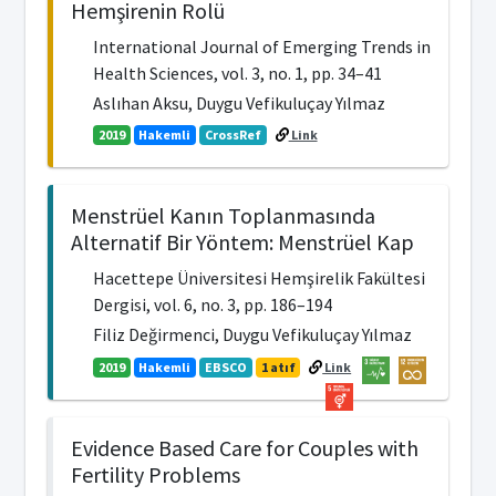
Hemşirenin Rolü
International Journal of Emerging Trends in
Health Sciences, vol. 3, no. 1, pp. 34–41
Aslıhan Aksu, Duygu Vefikuluçay Yılmaz
2019
Hakemli
CrossRef
Link
Menstrüel Kanın Toplanmasında
Alternatif Bir Yöntem: Menstrüel Kap
Hacettepe Üniversitesi Hemşirelik Fakültesi
Dergisi, vol. 6, no. 3, pp. 186–194
Filiz Değirmenci, Duygu Vefikuluçay Yılmaz
2019
Hakemli
EBSCO
1 atıf
Link
Evidence Based Care for Couples with
Fertility Problems