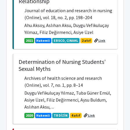
Relationship
Journal of education and research in nursing
(Online), vol. 18, no. 2, pp. 198–204
Ahu Aksoy, Aslıhan Aksu, Duygu Vefikuluçay
Yılmaz, Filiz Değirmenci, Asiye Üzel
2021
Hakemli
EBSCO, CINAHL
2 atıf
Link
Determination of Nursing Students’
Sexual Myths
Archives of health science and research
(Online), vol. 7, no. 1, pp. 8–14
Duygu Vefikuluçay Yılmaz, Tuba Güner Emül,
Asiye Üzel, Filiz Değirmenci, Aysu Buldum,
Aslıhan Aksu, ...
2020
Hakemli
TR DİZİN
4 atıf
Link