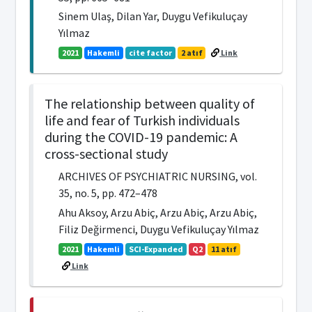
Sinem Ulaş, Dilan Yar, Duygu Vefikuluçay
Yılmaz
2021
Hakemli
cite factor
2 atıf
Link
The relationship between quality of
life and fear of Turkish individuals
during the COVID-19 pandemic: A
cross-sectional study
ARCHIVES OF PSYCHIATRIC NURSING, vol.
35, no. 5, pp. 472–478
Ahu Aksoy, Arzu Abiç, Arzu Abiç, Arzu Abiç,
Filiz Değirmenci, Duygu Vefikuluçay Yılmaz
2021
Hakemli
SCI-Expanded
Q2
11 atıf
Link