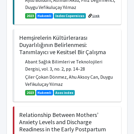
Duygu Vefikuluçay Yılmaz
2023
Hakemli
Index Copernicus
Link
Hemşirelerin Kültürlerarası
Duyarlılığının Belirlenmesi:
Tanımlayıcı ve Kesitsel Bir Çalışma
Abant Sağlık Bilimleri ve Teknolojileri
Dergisi, vol. 3, no. 2, pp. 14–28
Çiler Çokan Dönmez, Ahu Aksoy Can, Duygu
Vefikuluçay Yılmaz
2023
Hakemli
Asos index
Relationship Between Mothers’
Anxiety Levels and Discharge
Readiness in the Early Postpartum