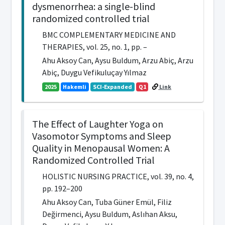
dysmenorrhea: a single-blind
randomized controlled trial
BMC COMPLEMENTARY MEDICINE AND
THERAPIES, vol. 25, no. 1, pp. –
Ahu Aksoy Can, Aysu Buldum, Arzu Abiç, Arzu
Abiç, Duygu Vefikuluçay Yılmaz
2025
Hakemli
SCI-Expanded
Q1
Link
The Effect of Laughter Yoga on
Vasomotor Symptoms and Sleep
Quality in Menopausal Women: A
Randomized Controlled Trial
HOLISTIC NURSING PRACTICE, vol. 39, no. 4,
pp. 192–200
Ahu Aksoy Can, Tuba Güner Emül, Filiz
Değirmenci, Aysu Buldum, Aslıhan Aksu,