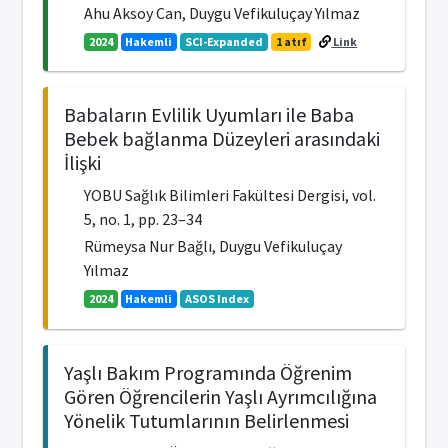
Ahu Aksoy Can, Duygu Vefikuluçay Yılmaz
2024
Hakemli
SCI-Expanded
1 atıf
Link
Babaların Evlilik Uyumları ile Baba
Bebek bağlanma Düzeyleri arasındaki
İlişki
YOBU Sağlık Bilimleri Fakültesi Dergisi, vol.
5, no. 1, pp. 23–34
Rümeysa Nur Bağlı, Duygu Vefikuluçay
Yılmaz
2024
Hakemli
ASOS Index
Yaşlı Bakım Programında Öğrenim
Gören Öğrencilerin Yaşlı Ayrımcılığına
Yönelik Tutumlarının Belirlenmesi