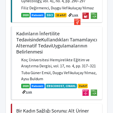
Gynecology, vol. 41, no. 4, pp. 290–297
Filiz Değirmenci, Duygu Vefikuluçay Yılmaz
2020
Hakemli
SSCI
11 atıf
Link
Kadınların İnfertilite
TedavisindeKullandıkları Tamamlayıcı
Alternatif TedaviUygulamalarının
Belirlenmesi
Koç Üniversitesi Hemşirelikte Eğitim ve
Araştırma Dergisi, vol. 17, no. 4, pp. 317–321
Tuba Güner Emül, Duygu Vefikuluçay Yılmaz,
Aysu Buldum
2020
Hakemli
EBSCOHOST, CINAHL
3 atıf
Link
Bir Kadın Sağlığı Sorunu: Alt Üriner