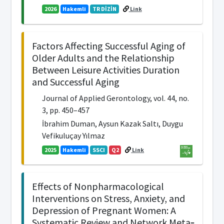
2026
Hakemli
TR DİZİN
Link
Factors Affecting Successful Aging of
Older Adults and the Relationship
Between Leisure Activities Duration
and Successful Aging
Journal of Applied Gerontology, vol. 44, no.
3, pp. 450–457
İbrahim Duman, Aysun Kazak Saltı, Duygu
Vefikuluçay Yılmaz
2025
Hakemli
SSCI
Q2
Link
Effects of Nonpharmacological
Interventions on Stress, Anxiety, and
Depression of Pregnant Women: A
Systematic Review and Network Meta‐