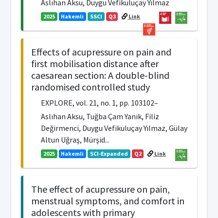
Aslıhan Aksu, Duygu Vefikuluçay Yılmaz
2025
Hakemli
SSCI
Q3
Link
Effects of acupressure on pain and
first mobilisation distance after
caesarean section: A double-blind
randomised controlled study
EXPLORE, vol. 21, no. 1, pp. 103102–
Aslıhan Aksu, Tuğba Çam Yanık, Filiz
Değirmenci, Duygu Vefikuluçay Yılmaz, Gülay
Altun Uğraş, Mürşid...
2025
Hakemli
SCI-Expanded
Q2
Link
The effect of acupressure on pain,
menstrual symptoms, and comfort in
adolescents with primary