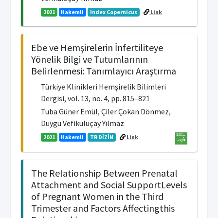
2021
Hakemli
Index Copernicus
Link
Ebe ve Hemşirelerin İnfertiliteye
Yönelik Bilgi ve Tutumlarının
Belirlenmesi: Tanımlayıcı Araştırma
Türkiye Klinikleri Hemşirelik Bilimleri
Dergisi, vol. 13, no. 4, pp. 815–821
Tuba Güner Emül, Çiler Çokan Dönmez,
Duygu Vefikuluçay Yılmaz
2021
Hakemli
TR DİZİN
Link
The Relationship Between Prenatal
Attachment and Social SupportLevels
of Pregnant Women in the Third
Trimester and Factors Affectingthis