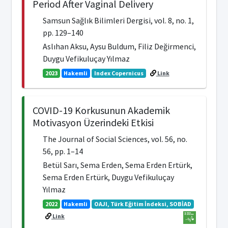
Period After Vaginal Delivery
Samsun Sağlık Bilimleri Dergisi, vol. 8, no. 1,
pp. 129–140
Aslıhan Aksu, Aysu Buldum, Filiz Değirmenci,
Duygu Vefikuluçay Yılmaz
2023
Hakemli
Index Copernicus
Link
COVID-19 Korkusunun Akademik
Motivasyon Üzerindeki Etkisi
The Journal of Social Sciences, vol. 56, no.
56, pp. 1–14
Betül Sarı, Sema Erden, Sema Erden Ertürk,
Sema Erden Ertürk, Duygu Vefikuluçay
Yılmaz
2022
Hakemli
OAJI, Türk Eğitim İndeksi, SOBİAD
Link