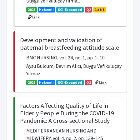
Duygu Vefikuluçay Yılma...
2025
Hakemli
SCI-Expanded
Q2
1 atıf
Link
Development and validation of
paternal breastfeeding attitude scale
BMC NURSING, vol. 24, no. 1, pp. 1–10
Aysu Buldum, Devrim Alıcı, Duygu Vefikuluçay
Yılmaz
2025
Hakemli
SCI-Expanded
Q1
Link
Factors Affecting Quality of Life in
Elderly People During the COVID-19
Pandemic: A Cross-sectional Study
MEDITERRANEAN NURSING AND
MIDWIFERY, vol. 4, no. 2, pp. 139–145