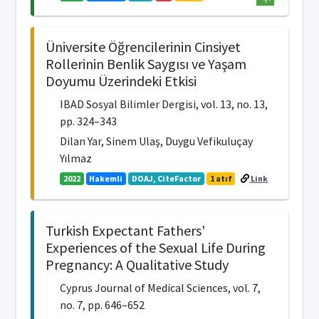
Üniversite Öğrencilerinin Cinsiyet
Rollerinin Benlik Saygısı ve Yaşam
Doyumu Üzerindeki Etkisi
IBAD Sosyal Bilimler Dergisi, vol. 13, no. 13,
pp. 324–343
Dilan Yar, Sinem Ulaş, Duygu Vefikuluçay
Yılmaz
2022
Hakemli
DOAJ, CiteFactor
1 atıf
Link
Turkish Expectant Fathers'
Experiences of the Sexual Life During
Pregnancy: A Qualitative Study
Cyprus Journal of Medical Sciences, vol. 7,
no. 7, pp. 646–652