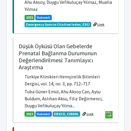
Ahu Aksoy, Duygu Vefikuluçay Yılmaz, Mualla
Yılmaz
2022
Hakemli
Emergency Source Citation Index, ESCI
Link
Düşük Öyküsü Olan Gebelerde
Prenatal Bağlanma Durumunun
Değerlendirilmesi: Tanımlayıcı
Araştırma
Türkiye Klinikleri Hemşirelik Bilimleri
Dergisi, vol. 14, no. 3, pp. 712–717
Tuba Güner Emül, Ahu Aksoy Can, Aysu
Buldum, Aslıhan Aksu, Filiz Değirmenci,
Duygu Vefikuluçay Yılma...
2022
Hakemli
EBSCO, CINAHL
Link