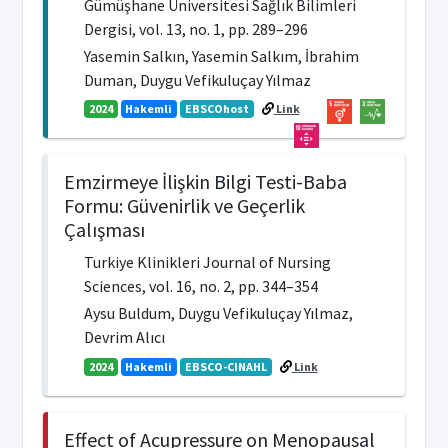
Gümüşhane Üniversitesi Sağlık Bilimleri
Dergisi, vol. 13, no. 1, pp. 289–296
Yasemin Salkın, Yasemin Salkım, İbrahim
Duman, Duygu Vefikuluçay Yılmaz
2024
Hakemli
EBSCOhost
Link
Emzirmeye İlişkin Bilgi Testi-Baba
Formu: Güvenirlik ve Geçerlik
Çalışması
Turkiye Klinikleri Journal of Nursing
Sciences, vol. 16, no. 2, pp. 344–354
Aysu Buldum, Duygu Vefikuluçay Yılmaz,
Devrim Alıcı
2024
Hakemli
EBSCO-CINAHL
Link
Effect of Acupressure on Menopausal