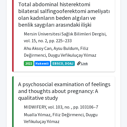
Total abdominal histerektomi
bilateral salfingooferektomi ameliyatı
olan kadınların beden algıları ve
benlik saygıları arasındaki ilişki
Mersin Üniversitesi Sağlık Bilimleri Dergisi,
vol. 15, no. 2, pp. 225–233
Ahu Aksoy Can, Aysu Buldum, Filiz
Değirmenci, Duygu Vefikuluçay Yılmaz
2022
Hakemli
EBSCO, DOAJ
Link
A psychosocial examination of feelings
and thoughts about pregnancy: A
qualitative study
MIDWIFERY, vol. 103, no. , pp. 103106–7
Mualla Yılmaz, Filiz Değirmenci, Duygu
Vefikuluçay Yılmaz