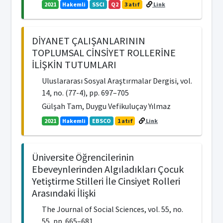
2021
Hakemli
SSCI
Q2
3 atıf
Link
DİYANET ÇALIŞANLARININ
TOPLUMSAL CİNSİYET ROLLERİNE
İLİŞKİN TUTUMLARI
Uluslararası Sosyal Araştırmalar Dergisi, vol.
14, no. (77-4), pp. 697–705
Gülşah Tam, Duygu Vefikuluçay Yılmaz
2021
Hakemli
EBSCO
1 atıf
Link
Üniversite Öğrencilerinin
Ebeveynlerinden Algıladıkları Çocuk
Yetiştirme Stilleri İle Cinsiyet Rolleri
Arasındaki İlişki
The Journal of Social Sciences, vol. 55, no.
55, pp. 665–681