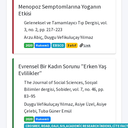
Menopoz Semptomlarına Yoganın
Etkisi
Geleneksel ve Tamamlayıcı Tıp Dergisi, vol.
3, no. 2, pp. 217–223
Arzu Abiç, Duygu Vefikuluçay Yılmaz
2020
Hakemli
EBSCO
3 atıf
Link
Evrensel Bir Kadın Sorunu ”Erken Yaş
Evlilikler”
The Journal of Social Sciences, Sosyal
Bilimler dergisi, Sobider, vol. 7, no. 46, pp.
83–95
Duygu Vefikuluçay Yılmaz, Asiye Üzel, Asiye
Çelebi, Tuba Güner Emül
2020
Hakemli
CROSREF, ROAD,OAJI,SIS,ACADEMİC RESEARCH İNDEKS,CİTE FACT