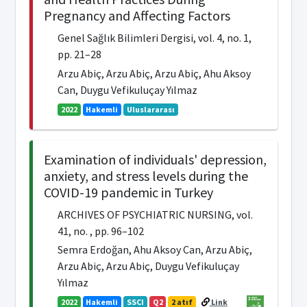
Pregnancy and Affecting Factors
Genel Sağlık Bilimleri Dergisi, vol. 4, no. 1,
pp. 21–28
Arzu Abiç, Arzu Abiç, Arzu Abiç, Ahu Aksoy
Can, Duygu Vefikuluçay Yılmaz
2022
Hakemli
Uluslararası
Examination of individuals' depression,
anxiety, and stress levels during the
COVID-19 pandemic in Turkey
ARCHIVES OF PSYCHIATRIC NURSING, vol.
41, no. , pp. 96–102
Semra Erdoğan, Ahu Aksoy Can, Arzu Abiç,
Arzu Abiç, Arzu Abiç, Duygu Vefikuluçay
Yılmaz
2022
Hakemli
SSCI
Q2
2 atıf
Link