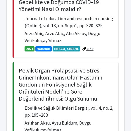
Gebelikte ve Doğumda COVID-19
Yönetimi Nasıl Olmalıdır?
Journal of education and research in nursing
(Online), vol. 18, no. Supp1, pp. S20–S25
Arzu Abiç, Arzu Abiç, Ahu Aksoy, Duygu
Vefikuluçay Yılmaz
2021
Hakemli
EBSCO, CINAHL
Link
Pelvik Organ Prolapsusu ve Stres
Üriner İnkontinansı Olan Hastanın
Gordon’un Fonksiyonel Sağlık
Örüntüleri Modeli’ne Göre
Değerlendirilmesi: Olgu Sunumu
Ebelik ve Sağlık Bilimleri Dergisi, vol. 4, no. 2,
pp. 195–203
Aslıhan Aksu, Aysu Buldum, Duygu
Vefikuluçay Yılmaz