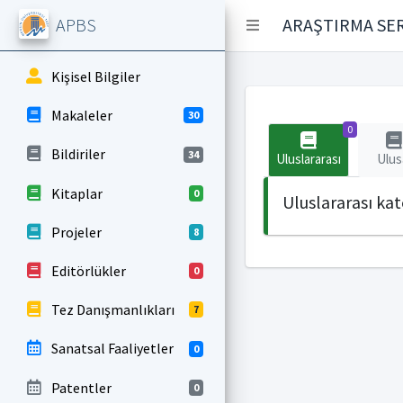
APBS
ARAŞTIRMA SER
Kişisel Bilgiler
Makaleler
30
0
Bildiriler
34
Uluslararası
Ulus
Kitaplar
0
Uluslararası ka
Projeler
8
Editörlükler
0
Tez Danışmanlıkları
7
Sanatsal Faaliyetler
0
Patentler
0