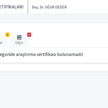
TİFİKALARI
Doç. Dr. UĞUR DEĞER
2
0
al
Diğer
tegoride araştırma sertifikası bulunamadı!