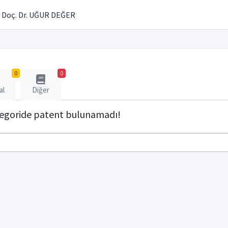
Doç. Dr. UĞUR DEĞER
0
0
al
Diğer
tegoride patent bulunamadı!