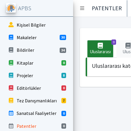
APBS
PATENTLER
Kişisel Bilgiler
Makaleler
30
0
Bildiriler
34
Uluslararası
Ulus
Kitaplar
0
Uluslararası ka
Projeler
8
Editörlükler
0
Tez Danışmanlıkları
7
Sanatsal Faaliyetler
0
Patentler
0