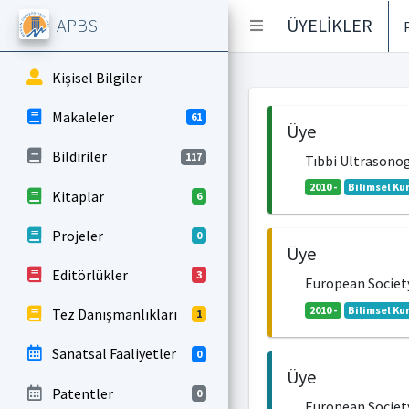
APBS
ÜYELİKLER
Kişisel Bilgiler
Makaleler
61
Üye
Bildiriler
117
Tıbbi Ultrasonog
2010 -
Bilimsel Ku
Kitaplar
6
Projeler
0
Üye
Editörlükler
3
European Societ
2010 -
Bilimsel Ku
Tez Danışmanlıkları
1
Sanatsal Faaliyetler
0
Üye
Patentler
0
European Societ