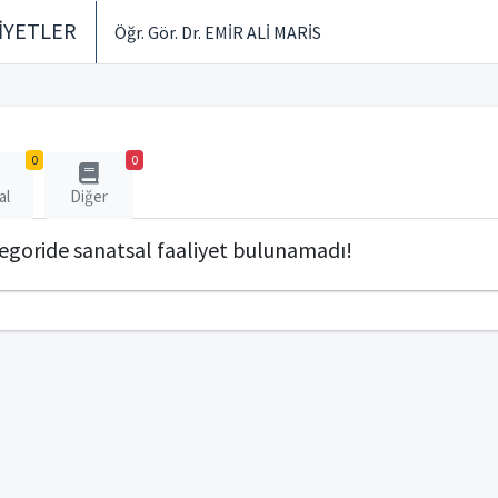
İYETLER
Öğr. Gör. Dr. EMİR ALİ MARİS
0
0
al
Diğer
tegoride sanatsal faaliyet bulunamadı!