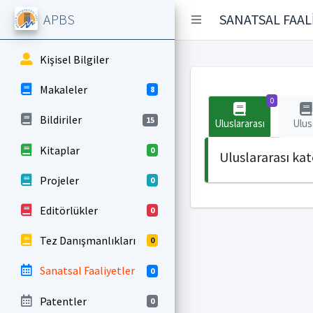
APBS
SANATSAL FAAL
Kişisel Bilgiler
Makaleler
8
0
Bildiriler
15
Uluslararası
Ulus
Kitaplar
0
Uluslararası ka
Projeler
0
Editörlükler
0
Tez Danışmanlıkları
0
Sanatsal Faaliyetler
0
Patentler
0