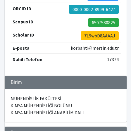
ORCID ID
0000-0002-8999-6427
Scopus ID
6507580825
Scholar ID
7L9wbD8AAAAJ
E-posta
korbahti@mersin.edu.tr
Dahili Telefon
17374
Birim
MÜHENDİSLİK FAKÜLTESİ
KİMYA MÜHENDİSLİĞİ BÖLÜMÜ
KİMYA MÜHENDİSLİĞİ ANABİLİM DALI