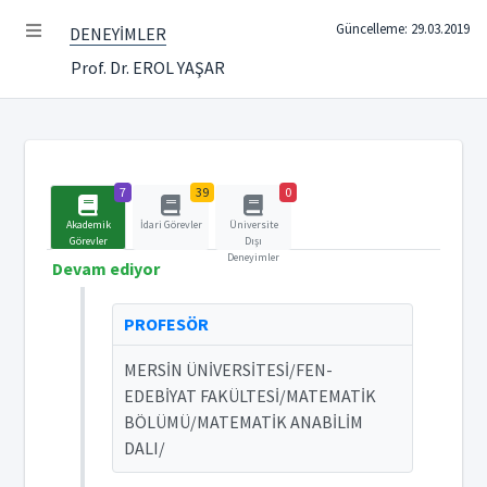
Güncelleme: 29.03.2019
DENEYİMLER
Prof. Dr. EROL YAŞAR
7
39
0
Akademik
İdari Görevler
Üniversite
Görevler
Dışı
Deneyimler
Devam ediyor
PROFESÖR
MERSİN ÜNİVERSİTESİ/FEN-
EDEBİYAT FAKÜLTESİ/MATEMATİK
BÖLÜMÜ/MATEMATİK ANABİLİM
DALI/