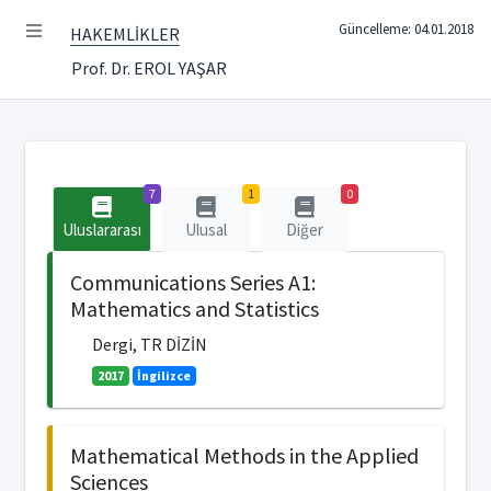
Güncelleme: 04.01.2018
HAKEMLİKLER
Prof. Dr. EROL YAŞAR
7
1
0
Uluslararası
Ulusal
Diğer
Communications Series A1:
Mathematics and Statistics
Dergi, TR DİZİN
2017
İngilizce
Mathematical Methods in the Applied
Sciences