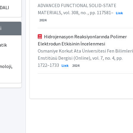
ADVANCED FUNCTIONAL SOLID-STATE
DALI
MATERIALS, vol. 308, no. , pp. 117581–
Link
2024
i
Hidrojenasyon Reaksiyonlarında Polimer
Elektrodun Etkisinin İncelenmesi
atik
Osmaniye Korkut Ata Üniversitesi Fen Bilimleri
Enstitüsü Dergisi (Online), vol. 7, no. 4, pp.
1722–1733
Link
2024
oloji,