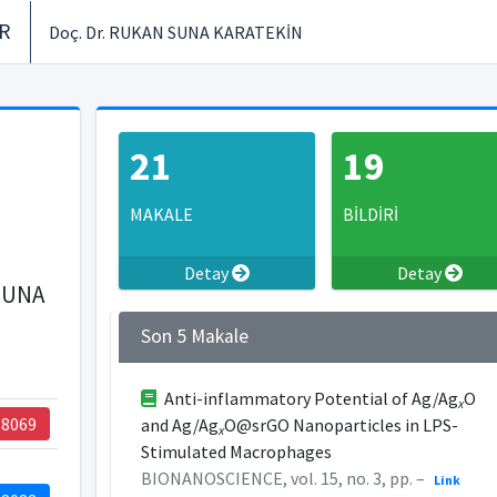
ER
Doç. Dr. RUKAN SUNA KARATEKİN
21
19
MAKALE
BİLDİRİ
Detay
Detay
 SUNA
Son 5 Makale
Anti-inflammatory Potential of Ag/Ag
O
x
18069
and Ag/Ag
O@srGO Nanoparticles in LPS-
x
Stimulated Macrophages
BIONANOSCIENCE, vol. 15, no. 3, pp. –
Link