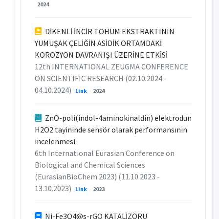
2024
DİKENLİ İNCİR TOHUM EKSTRAKTININ
YUMUŞAK ÇELİĞİN ASİDİK ORTAMDAKİ
KOROZYON DAVRANIŞI ÜZERİNE ETKİSİ
12th INTERNATIONAL ZEUGMA CONFERENCE
ON SCIENTIFIC RESEARCH (02.10.2024 -
04.10.2024)
Link
2024
ZnO-poli(indol-4aminokinaldin) elektrodun
H2O2 tayininde sensör olarak performansının
incelenmesi
6th International Eurasian Conference on
Biological and Chemical Sciences
(EurasianBioChem 2023) (11.10.2023 -
13.10.2023)
Link
2023
Ni-Fe3O4@s-rGO KATALİZÖRÜ