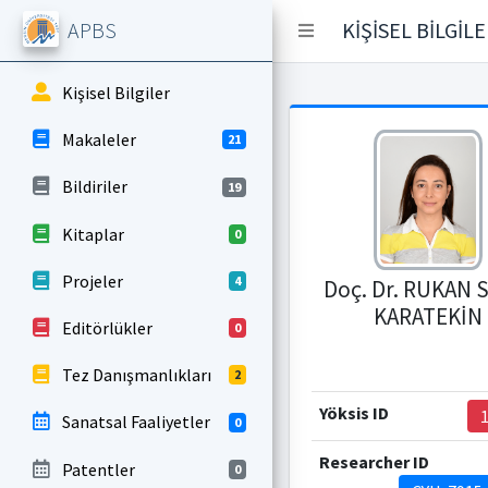
APBS
KİŞİSEL BİLGİL
Kişisel Bilgiler
Makaleler
21
Bildiriler
19
Kitaplar
0
Projeler
4
Doç. Dr. RUKAN
KARATEKİN
Editörlükler
0
Tez Danışmanlıkları
2
Yöksis ID
Sanatsal Faaliyetler
0
Researcher ID
Patentler
0