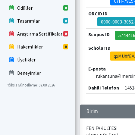
CYH-7915
Ödüller
0
ORCID ID
Tasarımlar
0
0000-0003-3052
Araştırma Sertifikaları
0
Scopus ID
574441
Hakemlikler
0
Scholar ID
qxMUXfEA
Üyelikler
E-posta
Deneyimler
rukansuna@mersin.
Yöksis Güncelleme: 07.08.2026
Dahili Telefon
1451
Birim
FEN FAKÜLTESİ