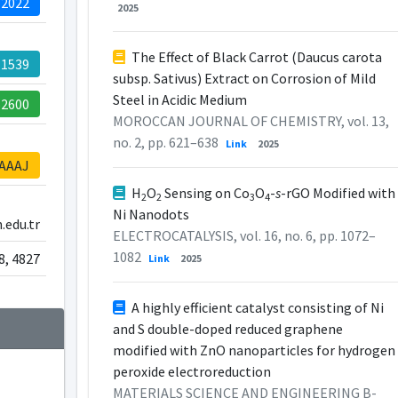
-2022
2025
The Effect of Black Carrot (Daucus carota
-1539
subsp. Sativus) Extract on Corrosion of Mild
Steel in Acidic Medium
62600
MOROCCAN JOURNAL OF CHEMISTRY, vol. 13,
no. 2, pp. 621–638
Link
2025
AAAJ
H
O
Sensing on Co
O
-
s
-rGO Modified with
2
2
3
4
Ni Nanodots
edu.tr
ELECTROCATALYSIS, vol. 16, no. 6, pp. 1072–
1082
8, 4827
Link
2025
A highly efficient catalyst consisting of Ni
and S double-doped reduced graphene
modified with ZnO nanoparticles for hydrogen
peroxide electroreduction
MATERIALS SCIENCE AND ENGINEERING B-