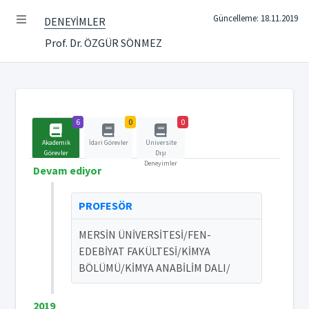
Güncelleme: 18.11.2019
DENEYİMLER
Prof. Dr. ÖZGÜR SÖNMEZ
6
0
0
Akademik
İdari Görevler
Üniversite
Görevler
Dışı
Deneyimler
Devam ediyor
PROFESÖR
MERSİN ÜNİVERSİTESİ/FEN-
EDEBİYAT FAKÜLTESİ/KİMYA
BÖLÜMÜ/KİMYA ANABİLİM DALI/
2019