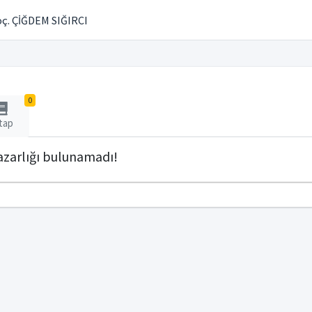
ç. ÇİĞDEM SIĞIRCI
0
tap
zarlığı bulunamadı!