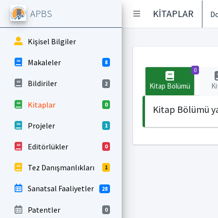
APBS
KİTAPLAR
Do
Kişisel Bilgiler
Makaleler
8
0
Bildiriler
2
Kitap Bölümü
Ki
Kitaplar
0
Kitap Bölümü ya
Projeler
1
Editörlükler
0
Tez Danışmanlıkları
1
Sanatsal Faaliyetler
28
Patentler
0