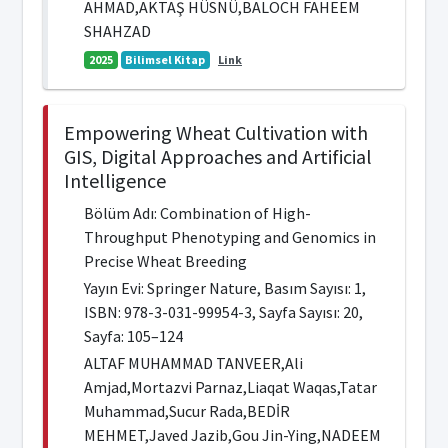
AHMAD,AKTAŞ HÜSNÜ,BALOCH FAHEEM
SHAHZAD
2025
Bilimsel Kitap
Link
Empowering Wheat Cultivation with
GIS, Digital Approaches and Artificial
Intelligence
Bölüm Adı: Combination of High-
Throughput Phenotyping and Genomics in
Precise Wheat Breeding
Yayın Evi: Springer Nature, Basım Sayısı: 1,
ISBN: 978-3-031-99954-3, Sayfa Sayısı: 20,
Sayfa: 105–124
ALTAF MUHAMMAD TANVEER,Ali
Amjad,Mortazvi Parnaz,Liaqat Waqas,Tatar
Muhammad,Sucur Rada,BEDİR
MEHMET,Javed Jazib,Gou Jin-Ying,NADEEM