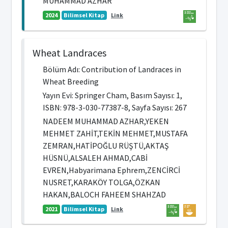
MUHAMMAD AZHAR
2024
Bilimsel Kitap
Link
Wheat Landraces
Bölüm Adı: Contribution of Landraces in
Wheat Breeding
Yayın Evi: Springer Cham, Basım Sayısı: 1,
ISBN: 978-3-030-77387-8, Sayfa Sayısı: 267
NADEEM MUHAMMAD AZHAR,YEKEN
MEHMET ZAHİT,TEKİN MEHMET,MUSTAFA
ZEMRAN,HATİPOĞLU RÜŞTÜ,AKTAŞ
HÜSNÜ,ALSALEH AHMAD,CABİ
EVREN,Habyarimana Ephrem,ZENCİRCİ
NUSRET,KARAKÖY TOLGA,ÖZKAN
HAKAN,BALOCH FAHEEM SHAHZAD
2021
Bilimsel Kitap
Link