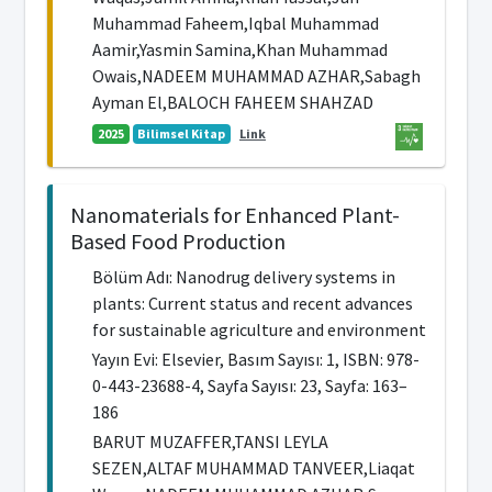
Muhammad Faheem,Iqbal Muhammad
Aamir,Yasmin Samina,Khan Muhammad
Owais,NADEEM MUHAMMAD AZHAR,Sabagh
Ayman El,BALOCH FAHEEM SHAHZAD
2025
Bilimsel Kitap
Link
Nanomaterials for Enhanced Plant-
Based Food Production
Bölüm Adı: Nanodrug delivery systems in
plants: Current status and recent advances
for sustainable agriculture and environment
Yayın Evi: Elsevier, Basım Sayısı: 1, ISBN: 978-
0-443-23688-4, Sayfa Sayısı: 23, Sayfa: 163–
186
BARUT MUZAFFER,TANSI LEYLA
SEZEN,ALTAF MUHAMMAD TANVEER,Liaqat