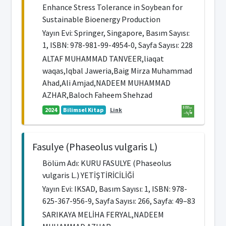
Enhance Stress Tolerance in Soybean for
Sustainable Bioenergy Production
Yayın Evi: Springer, Singapore, Basım Sayısı:
1, ISBN: 978-981-99-4954-0, Sayfa Sayısı: 228
ALTAF MUHAMMAD TANVEER,liaqat
waqas,Iqbal Jaweria,Baig Mirza Muhammad
Ahad,Ali Amjad,NADEEM MUHAMMAD
AZHAR,Baloch Faheem Shehzad
2024
Bilimsel Kitap
Link
Fasulye (Phaseolus vulgaris L)
Bölüm Adı: KURU FASULYE (Phaseolus
vulgaris L.) YETİŞTİRİCİLİĞİ
Yayın Evi: IKSAD, Basım Sayısı: 1, ISBN: 978-
625-367-956-9, Sayfa Sayısı: 266, Sayfa: 49–83
SARIKAYA MELİHA FERYAL,NADEEM