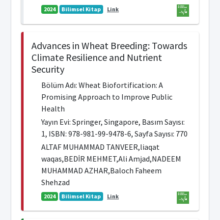
2024
Bilimsel Kitap
Link
Advances in Wheat Breeding: Towards
Climate Resilience and Nutrient
Security
Bölüm Adı: Wheat Biofortification: A
Promising Approach to Improve Public
Health
Yayın Evi: Springer, Singapore, Basım Sayısı:
1, ISBN: 978-981-99-9478-6, Sayfa Sayısı: 770
ALTAF MUHAMMAD TANVEER,liaqat
waqas,BEDİR MEHMET,Ali Amjad,NADEEM
MUHAMMAD AZHAR,Baloch Faheem
Shehzad
2024
Bilimsel Kitap
Link