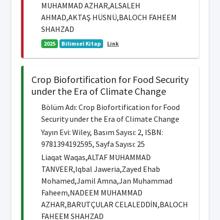
MUHAMMAD AZHAR,ALSALEH
AHMAD,AKTAŞ HÜSNÜ,BALOCH FAHEEM
SHAHZAD
2025
Bilimsel Kitap
Link
Crop Biofortification for Food Security
under the Era of Climate Change
Bölüm Adı: Crop Biofortification for Food
Security under the Era of Climate Change
Yayın Evi: Wiley, Basım Sayısı: 2, ISBN:
9781394192595, Sayfa Sayısı: 25
Liaqat Waqas,ALTAF MUHAMMAD
TANVEER,Iqbal Jaweria,Zayed Ehab
Mohamed,Jamil Amna,Jan Muhammad
Faheem,NADEEM MUHAMMAD
AZHAR,BARUTÇULAR CELALEDDİN,BALOCH
FAHEEM SHAHZAD