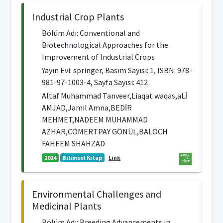
Industrial Crop Plants
Bölüm Adı: Conventional and
Biotechnological Approaches for the
Improvement of Industrial Crops
Yayın Evi: springer, Basım Sayısı: 1, ISBN: 978-
981-97-1003-4, Sayfa Sayısı: 412
Altaf Muhammad Tanveer,Liaqat waqas,aLİ
AMJAD,Jamil Amna,BEDİR
MEHMET,NADEEM MUHAMMAD
AZHAR,CÖMERTPAY GÖNÜL,BALOCH
FAHEEM SHAHZAD
2024
Bilimsel Kitap
Link
Environmental Challenges and
Medicinal Plants
Bölüm Adı: Breeding Advancements in