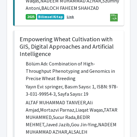
Waqas,NADEEM MUHAMMAD AZHAR,Szumny
Antoni,BALOCH FAHEEM SHAHZAD
2025
Bilimsel Kitap
Link
Empowering Wheat Cultivation with
GIS, Digital Approaches and Artificial
Intelligence
Bölüm Adı: Combination of High-
Throughput Phenotyping and Genomics in
Precise Wheat Breeding
Yayın Evi: springer, Basım Sayısı: 1, ISBN: 978-
3-031-99954-3, Sayfa Sayısı: 19
ALTAF MUHAMMAD TANVEER,Ali
Amjad,Mortazvi Parnaz,Liaqat Waqas,TATAR
MUHAMMED,Sucur Rada,BEDİR
MEHMET,Javed Jazib,Gou Jin-Ying,NADEEM
MUHAMMAD AZHAR,ALSALEH