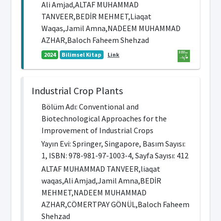
Ali Amjad,ALTAF MUHAMMAD
TANVEER,BEDİR MEHMET,Liaqat
Waqas,Jamil Amna,NADEEM MUHAMMAD
AZHAR,Baloch Faheem Shehzad
2024
Bilimsel Kitap
Link
Industrial Crop Plants
Bölüm Adı: Conventional and
Biotechnological Approaches for the
Improvement of Industrial Crops
Yayın Evi: Springer, Singapore, Basım Sayısı:
1, ISBN: 978-981-97-1003-4, Sayfa Sayısı: 412
ALTAF MUHAMMAD TANVEER,liaqat
waqas,Ali Amjad,Jamil Amna,BEDİR
MEHMET,NADEEM MUHAMMAD
AZHAR,CÖMERTPAY GÖNÜL,Baloch Faheem
Shehzad