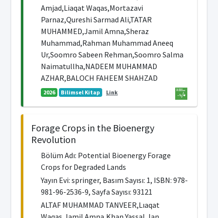
Amjad,Liaqat Waqas,Mortazavi
Parnaz,Qureshi Sarmad Ali,TATAR
MUHAMMED,Jamil Amna,Sheraz
Muhammad,Rahman Muhammad Aneeq
Ur,Soomro Sabeen Rehman,Soomro Salma
Naimatullha,NADEEM MUHAMMAD
AZHAR,BALOCH FAHEEM SHAHZAD
2026
Bilimsel Kitap
Link
Forage Crops in the Bioenergy
Revolution
Bölüm Adı: Potential Bioenergy Forage
Crops for Degraded Lands
Yayın Evi: springer, Basım Sayısı: 1, ISBN: 978-
981-96-2536-9, Sayfa Sayısı: 93121
ALTAF MUHAMMAD TANVEER,Lıaqat
Waqas,Jamil Amna,Khan Yassal,Jan