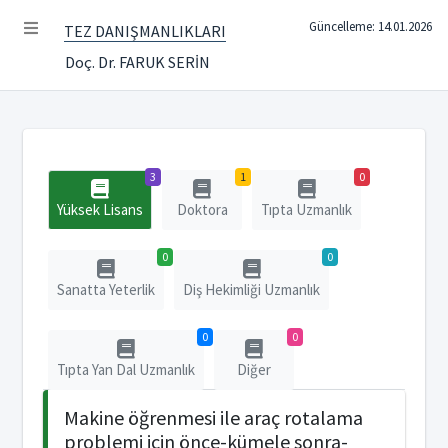
Güncelleme: 14.01.2026
TEZ DANIŞMANLIKLARI
Doç. Dr. FARUK SERİN
3
1
0
Yüksek Lisans
Doktora
Tıpta Uzmanlık
0
0
Sanatta Yeterlik
Diş Hekimliği Uzmanlık
0
0
Tıpta Yan Dal Uzmanlık
Diğer
Makine öğrenmesi ile araç rotalama
problemi için önce-kümele sonra-