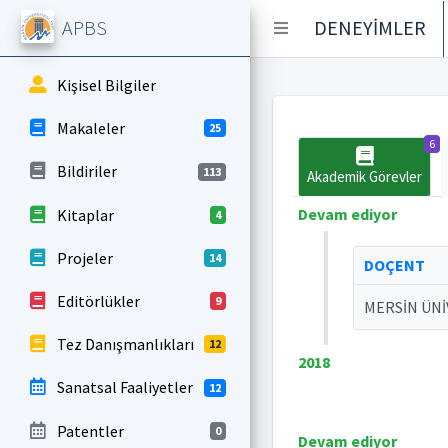
APBS
DENEYİMLER
Kişisel Bilgiler
Makaleler
25
6
Bildiriler
113
Akademik Görevler
Devam ediyor
Kitaplar
4
Projeler
14
DOÇENT
Editörlükler
9
MERSİN ÜNİ
Tez Danışmanlıkları
12
2018
Sanatsal Faaliyetler
12
Patentler
0
Devam ediyor