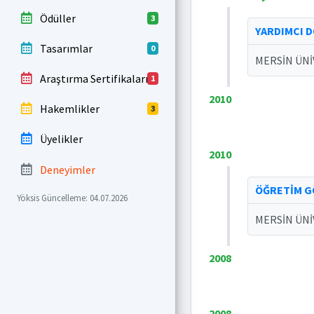
Ödüller
3
YARDIMCI 
Tasarımlar
0
MERSİN ÜNİ
Araştırma Sertifikaları
1
2010
Hakemlikler
3
Üyelikler
2010
Deneyimler
ÖĞRETİM GÖ
Yöksis Güncelleme: 04.07.2026
MERSİN ÜNİ
2008
2008