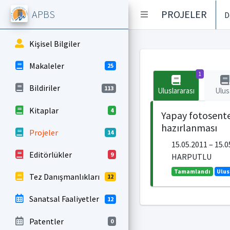
APBS
PROJELER
D
Kişisel Bilgiler
Makaleler
25
1
Bildiriler
113
Uluslararası
Ulus
Kitaplar
4
Yapay fotosente
hazırlanması
Projeler
14
15.05.2011 – 1
Editörlükler
9
HARPUTLU
Tamamlandı
Ulus
Tez Danışmanlıkları
12
Sanatsal Faaliyetler
12
Patentler
0