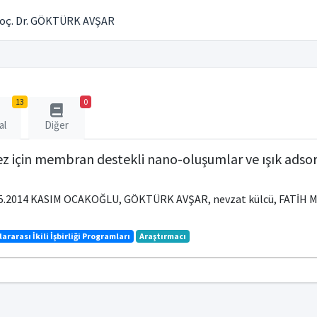
oç. Dr. GÖKTÜRK AVŞAR
13
0
al
Diğer
z için membran destekli nano-oluşumlar ve ışık adso
5.05.2014 KASIM OCAKOĞLU, GÖKTÜRK AVŞAR, nevzat külcü, FA
lararası İkili İşbirliği Programları
Araştırmacı