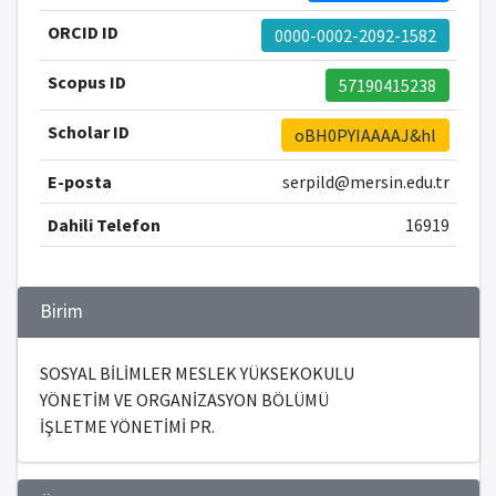
ORCID ID
0000-0002-2092-1582
Scopus ID
57190415238
Scholar ID
oBH0PYIAAAAJ&hl
E-posta
serpild@mersin.edu.tr
Dahili Telefon
16919
Birim
SOSYAL BİLİMLER MESLEK YÜKSEKOKULU
YÖNETİM VE ORGANİZASYON BÖLÜMÜ
İŞLETME YÖNETİMİ PR.