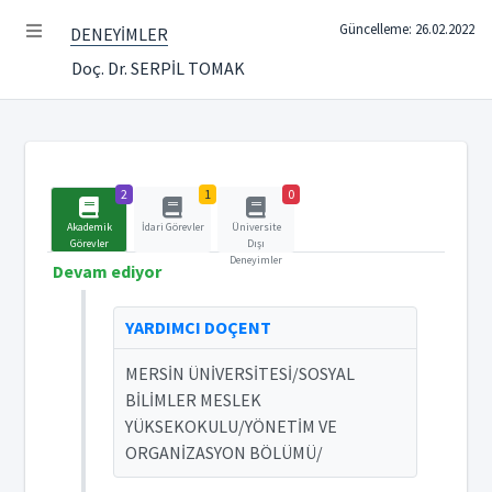
Güncelleme: 26.02.2022
DENEYİMLER
Doç. Dr. SERPİL TOMAK
2
1
0
Akademik
İdari Görevler
Üniversite
Görevler
Dışı
Deneyimler
Devam ediyor
YARDIMCI DOÇENT
MERSİN ÜNİVERSİTESİ/SOSYAL
BİLİMLER MESLEK
YÜKSEKOKULU/YÖNETİM VE
ORGANİZASYON BÖLÜMÜ/