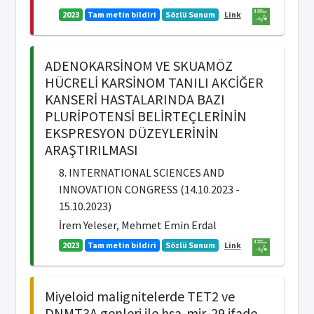
2023
Tam metin bildiri
Sözlü Sunum
Link
ADENOKARSİNOM VE SKUAMÖZ
HÜCRELİ KARSİNOM TANILI AKCİĞER
KANSERİ HASTALARINDA BAZI
PLURİPOTENSİ BELİRTEÇLERİNİN
EKSPRESYON DÜZEYLERİNİN
ARAŞTIRILMASI
8. INTERNATIONAL SCIENCES AND
INNOVATION CONGRESS (14.10.2023 -
15.10.2023)
İrem Yeleser, Mehmet Emin Erdal
2023
Tam metin bildiri
Sözlü Sunum
Link
Miyeloid malignitelerde TET2 ve
DNMT3A genleri ile hsa-mir-29 ifade