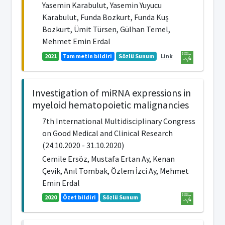
Yasemin Karabulut, Yasemin Yuyucu
Karabulut, Funda Bozkurt, Funda Kuş
Bozkurt, Ümit Türsen, Gülhan Temel,
Mehmet Emin Erdal
2021
Tam metin bildiri
Sözlü Sunum
Link
Investigation of miRNA expressions in
myeloid hematopoietic malignancies
7th International Multidisciplinary Congress
on Good Medical and Clinical Research
(24.10.2020 - 31.10.2020)
Cemile Ersöz, Mustafa Ertan Ay, Kenan
Çevik, Anıl Tombak, Özlem İzci Ay, Mehmet
Emin Erdal
2020
Özet bildiri
Sözlü Sunum