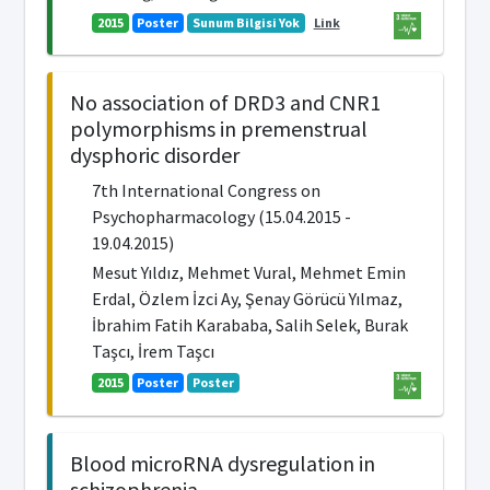
2015
Poster
Sunum Bilgisi Yok
Link
No association of DRD3 and CNR1
polymorphisms in premenstrual
dysphoric disorder
7th International Congress on
Psychopharmacology (15.04.2015 -
19.04.2015)
Mesut Yıldız, Mehmet Vural, Mehmet Emin
Erdal, Özlem İzci Ay, Şenay Görücü Yılmaz,
İbrahim Fatih Karababa, Salih Selek, Burak
Taşcı, İrem Taşcı
2015
Poster
Poster
Blood microRNA dysregulation in
schizophrenia