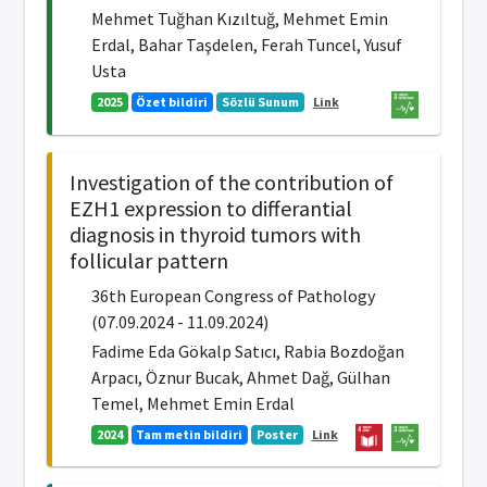
Mehmet Tuğhan Kızıltuğ, Mehmet Emin
Erdal, Bahar Taşdelen, Ferah Tuncel, Yusuf
Usta
2025
Özet bildiri
Sözlü Sunum
Link
Investigation of the contribution of
EZH1 expression to differantial
diagnosis in thyroid tumors with
follicular pattern
36th European Congress of Pathology
(07.09.2024 - 11.09.2024)
Fadime Eda Gökalp Satıcı, Rabia Bozdoğan
Arpacı, Öznur Bucak, Ahmet Dağ, Gülhan
Temel, Mehmet Emin Erdal
2024
Tam metin bildiri
Poster
Link