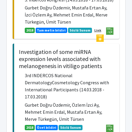
Gurbet Doğru Özdemir, Mustafa Ertan Ay,
İzci Özlem Ay, Mehmet Emin Erdal, Merve
Türkegün, Ümit Türsen
2018
Tam metin bildiri
Sözlü Sunum
Link
Investigation of some miRNA
expression levels associated with
melanogenesis in vitiligo patients
3rd INDERCOS National
DermatologyCosmetology Congress with
International Participants (14.03.2018 -
17.03.2018)
Gurbet Doğru Özdemir, Özlem İzci Ay,
Mehmet Emin Erdal, Mustafa Ertan Ay,
Merve Türkegün, Ümit Türsen
2018
Özet bildiri
Sözlü Sunum