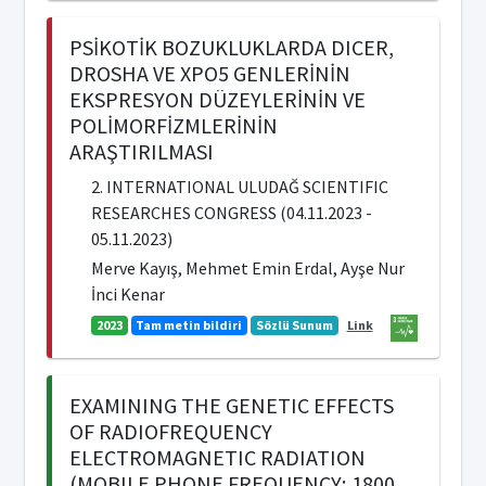
PSİKOTİK BOZUKLUKLARDA DICER,
DROSHA VE XPO5 GENLERİNİN
EKSPRESYON DÜZEYLERİNİN VE
POLİMORFİZMLERİNİN
ARAŞTIRILMASI
2. INTERNATIONAL ULUDAĞ SCIENTIFIC
RESEARCHES CONGRESS (04.11.2023 -
05.11.2023)
Merve Kayış, Mehmet Emin Erdal, Ayşe Nur
İnci Kenar
2023
Tam metin bildiri
Sözlü Sunum
Link
EXAMINING THE GENETIC EFFECTS
OF RADIOFREQUENCY
ELECTROMAGNETIC RADIATION
(MOBILE PHONE FREQUENCY; 1800,