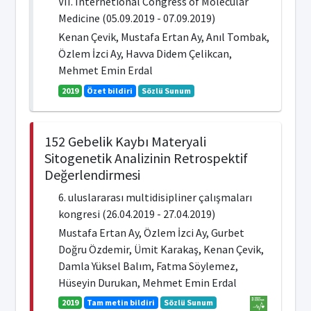
VII. Internetional Congress of Molecular
Medicine (05.09.2019 - 07.09.2019)
Kenan Çevik, Mustafa Ertan Ay, Anıl Tombak,
Özlem İzci Ay, Havva Didem Çelikcan,
Mehmet Emin Erdal
2019
Özet bildiri
Sözlü Sunum
152 Gebelik Kaybı Materyali
Sitogenetik Analizinin Retrospektif
Değerlendirmesi
6. uluslararası multidisipliner çalışmaları
kongresi (26.04.2019 - 27.04.2019)
Mustafa Ertan Ay, Özlem İzci Ay, Gurbet
Doğru Özdemir, Ümit Karakaş, Kenan Çevik,
Damla Yüksel Balım, Fatma Söylemez,
Hüseyin Durukan, Mehmet Emin Erdal
2019
Tam metin bildiri
Sözlü Sunum