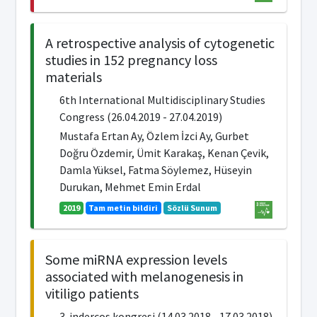
A retrospective analysis of cytogenetic
studies in 152 pregnancy loss
materials
6th International Multidisciplinary Studies
Congress (26.04.2019 - 27.04.2019)
Mustafa Ertan Ay, Özlem İzci Ay, Gurbet
Doğru Özdemir, Ümit Karakaş, Kenan Çevik,
Damla Yüksel, Fatma Söylemez, Hüseyin
Durukan, Mehmet Emin Erdal
2019
Tam metin bildiri
Sözlü Sunum
Some miRNA expression levels
associated with melanogenesis in
vitiligo patients
3. indercos kongresi (14.03.2018 - 17.03.2018)