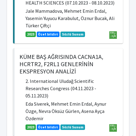
HEALTH SCIENCES (07.10.2023 - 08.10.2023)
Jale Mammadova, Mehmet Emin Erdal,
Yasemin Yuyucu Karabulut, Öznur Bucak, Ali
Türker Çiftçi
2023
Özet bildiri
Sözlü Sunum
KÜME BAŞ AĞRISINDA CACNA1A,
HCRTR2, F2RL1 GENLERİNİN
EKSPRESYON ANALİZİ
2. International Uludağ Scientific
Researches Congress (04.11.2023 -
05.11.2023)
Eda Siverek, Mehmet Emin Erdal, Aynur
Özge, Nevra Öksüz Gürlen, Asena Ayça
Özdemir
2023
Özet bildiri
Sözlü Sunum