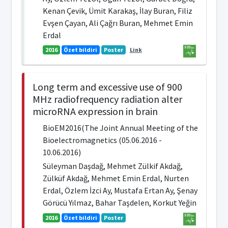
Kenan Çevik, Ümit Karakaş, İlay Buran, Filiz
Evşen Çayan, Ali Çağrı Buran, Mehmet Emin
Erdal
2016
Özet bildiri
Poster
Link
Long term and excessive use of 900
MHz radiofrequency radiation alter
microRNA expression in brain
BioEM2016(The Joint Annual Meeting of the
Bioelectromagnetics (05.06.2016 -
10.06.2016)
Süleyman Daşdağ, Mehmet Zülkif Akdağ,
Zülküf Akdağ, Mehmet Emin Erdal, Nurten
Erdal, Özlem İzci Ay, Mustafa Ertan Ay, Şenay
Görücü Yılmaz, Bahar Taşdelen, Korkut Yeğin
2016
Özet bildiri
Poster