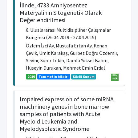
İlinde, 4733 Amniyosentez
Materyalinin Sitogenetik Olarak
Değerlendirilmesi
6. Uluslararası Multidisipliner Çalışmalar
Kongresi (26.04.2019 - 27.04.2019)
Özlem İzci Ay, Mustafa Ertan Ay, Kenan
Çevik, Ümit Karakaş, Gurbet Doğru Özdemir,
Sevinç Sürer Tekin, Damla Yüksel Balım,
Hüseyin Durukan, Mehmet Emin Erdal
2019
Tam metin bildiri
Sözlü Sunum
Impaired expression of some miRNA
machninery genes in bone marrow
samples of patients with Acute
Myeloid Leukemia and
Myelodysplastic Syndrome