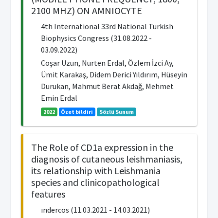
2100 MHZ) ON AMNIOCYTE
4th International 33rd National Turkish
Biophysics Congress (31.08.2022 -
03.09.2022)
Coşar Uzun, Nurten Erdal, Özlem İzci Ay,
Ümit Karakaş, Didem Derici Yıldırım, Hüseyin
Durukan, Mahmut Berat Akdağ, Mehmet
Emin Erdal
2022
Özet bildiri
Sözlü Sunum
The Role of CD1a expression in the
diagnosis of cutaneous leishmaniasis,
its relationship with Leishmania
species and clinicopathological
features
ındercos (11.03.2021 - 14.03.2021)