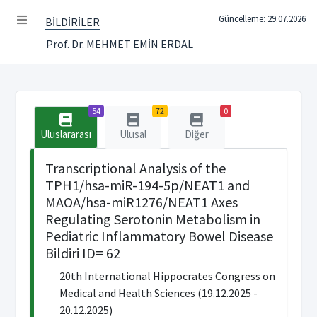
Güncelleme: 29.07.2026
BİLDİRİLER
Prof. Dr. MEHMET EMİN ERDAL
54
72
0
Uluslararası
Ulusal
Diğer
Transcriptional Analysis of the
TPH1/hsa-miR-194-5p/NEAT1 and
MAOA/hsa-miR1276/NEAT1 Axes
Regulating Serotonin Metabolism in
Pediatric Inflammatory Bowel Disease
Bildiri ID= 62
20th International Hippocrates Congress on
Medical and Health Sciences (19.12.2025 -
20.12.2025)