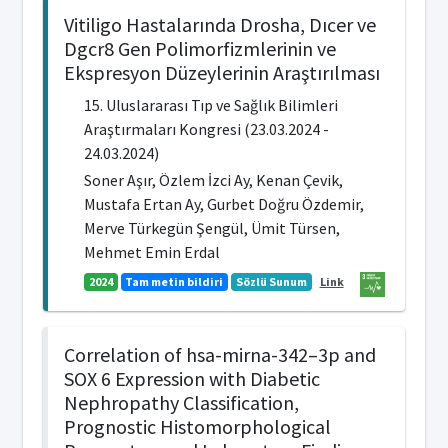
Vitiligo Hastalarında Drosha, Dıcer ve
Dgcr8 Gen Polimorfizmlerinin ve
Ekspresyon Düzeylerinin Araştırılması
15. Uluslararası Tıp ve Sağlık Bilimleri
Araştırmaları Kongresi (23.03.2024 -
24.03.2024)
Soner Aşır, Özlem İzci Ay, Kenan Çevik,
Mustafa Ertan Ay, Gurbet Doğru Özdemir,
Merve Türkegün Şengül, Ümit Türsen,
Mehmet Emin Erdal
2024
Tam metin bildiri
Sözlü Sunum
Link
Correlation of hsa-mirna-342–3p and
SOX 6 Expression with Diabetic
Nephropathy Classification,
Prognostic Histomorphological