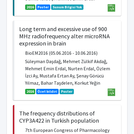
2016
Poster
Sunum Bilgisi Yok
Long term and excessive use of 900
MHz radiofrequency alter microRNA
expression in brain
BioEM2016 (05.06.2016 - 10.06.2016)
Süleyman Daşdağ, Mehmet Zülkif Akdağ,
Mehmet Emin Erdal, Nurten Erdal, Özlem
İzci Ay, Mustafa Ertan Ay, Şenay Görücü
Yılmaz, Bahar Taşdelen, Korkut Yeğin
2016
Özet bildiri
Poster
The frequency distributions of
CYP3A422 in Turkish population
7th European Congress of Pharmacology