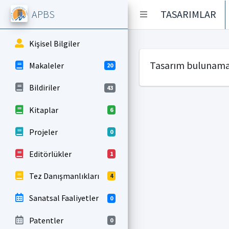
APBS
TASARIMLAR
Kişisel Bilgiler
Tasarım bulunama
Makaleler
20
Bildiriler
43
Kitaplar
6
Projeler
0
Editörlükler
1
Tez Danışmanlıkları
4
Sanatsal Faaliyetler
0
Patentler
0