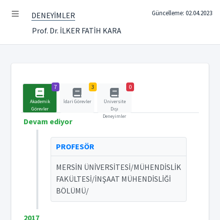
Güncelleme: 02.04.2023
DENEYİMLER
Prof. Dr. İLKER FATİH KARA
7
3
0
Akademik
İdari Görevler
Üniversite
Görevler
Dışı
Deneyimler
Devam ediyor
PROFESÖR
MERSİN ÜNİVERSİTESİ/MÜHENDİSLİK
FAKÜLTESİ/İNŞAAT MÜHENDİSLİĞİ
BÖLÜMÜ/
2017