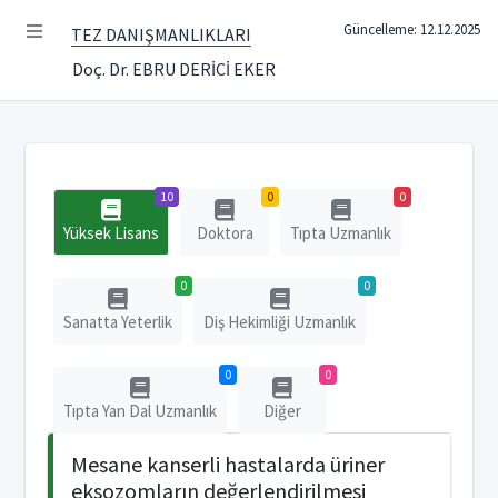
Güncelleme: 12.12.2025
TEZ DANIŞMANLIKLARI
Doç. Dr. EBRU DERİCİ EKER
10
0
0
Yüksek Lisans
Doktora
Tıpta Uzmanlık
0
0
Sanatta Yeterlik
Diş Hekimliği Uzmanlık
0
0
Tıpta Yan Dal Uzmanlık
Diğer
Mesane kanserli hastalarda üriner
eksozomların değerlendirilmesi