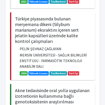
2021
Yüksek Lisans
TezMerkezi
Yurt İçi
Türkiye piyasasında bulunan
meryemana dikeni (Silybum
marianum) eksraktını içeren sert
jelatin kapsülleri üzerinde kalite
kontrol çalışmaları
PELİN ŞEHNAZ ÇAĞLAYAN
MERSİN ÜNİVERSİTESİ - SAĞLIK BİLİMLERİ
ENSTİTÜSÜ - FARMASÖTİK TEKNOLOJİ
ANABİLİM DALI
2020
Yüksek Lisans
TezMerkezi
Yurt İçi
Akne tedavisinde oral yolla uygulanan
izotretionin kullanımına bağlı
genotoksisitenin araştırılması