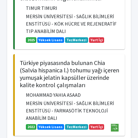
TIMUR TIMURI
MERSİN ÜNİVERSİTESİ - SAĞLIK BİLİMLERİ
ENSTİTÜSÜ - KÖK HÜCRE VE REJENERATİF
TIP ANABİLİM DALI
2025
Yüksek Lisans
TezMerkezi
Yurt İçi
Türkiye piyasasında bulunan Chia
(Salvia hispanica l.) tohumu yağı içeren
yumuşak jelatin kapsüller üzerinde
kalite kontrol çalışmaları
MOHAMMAD YAHIA ASAAD
MERSİN ÜNİVERSİTESİ - SAĞLIK BİLİMLERİ
ENSTİTÜSÜ - FARMASÖTİK TEKNOLOJİ
ANABİLİM DALI
2022
Yüksek Lisans
TezMerkezi
Yurt İçi