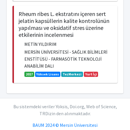
Rheum ribes L. ekstratını içeren sert
jelatin kapsüllerin kalite kontrolünün
yapılması ve oksidatif stres üzerine
etkilerinin incelenmesi
METİN YILDIRIM
MERSİN ÜNİVERSİTESİ - SAĞLIK BİLİMLERİ
ENSTİTÜSÜ - FARMASÖTİK TEKNOLOJİ
ANABİLİM DALI
2017
Yüksek Lisans
TezMerkezi
Yurt İçi
Bu sistemdeki veriler Yöksis, Doi.org, Web of Science,
TRDizin den alınmaktadır.
BAUM 2024 © Mersin Üniversitesi