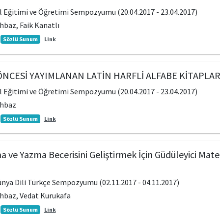
Dil Eğitimi ve Öğretimi Sempozyumu (20.04.2017 - 23.04.2017)
baz, Faik Kanatlı
Sözlü Sunum
Link
ÖNCESİ YAYIMLANAN LATİN HARFLİ ALFABE KİTAPLAR
Dil Eğitimi ve Öğretimi Sempozyumu (20.04.2017 - 23.04.2017)
ahbaz
Sözlü Sunum
Link
ve Yazma Becerisini Geliştirmek İçin Güdüleyici Mate
Dünya Dili Türkçe Sempozyumu (02.11.2017 - 04.11.2017)
baz, Vedat Kurukafa
Sözlü Sunum
Link