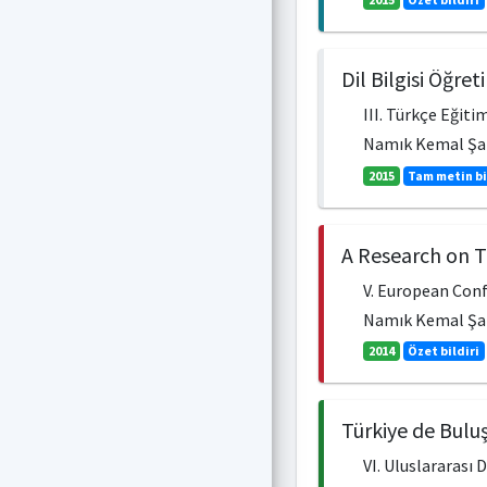
Dil Bilgisi Öğre
III. Türkçe Eğiti
Namık Kemal Ş
2015
Tam metin bi
A Research on T
V. European Conf
Namık Kemal Ş
2014
Özet bildiri
Türkiye de Buluş
VI. Uluslararası