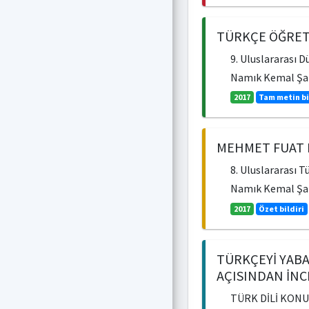
TÜRKÇE ÖĞRETİ
9. Uluslararası 
Namık Kemal Şa
2017
Tam metin bi
MEHMET FUAT K
8. Uluslararası T
Namık Kemal Ş
2017
Özet bildiri
TÜRKÇEYİ YABA
AÇISINDAN İN
TÜRK DİLİ KONUŞ