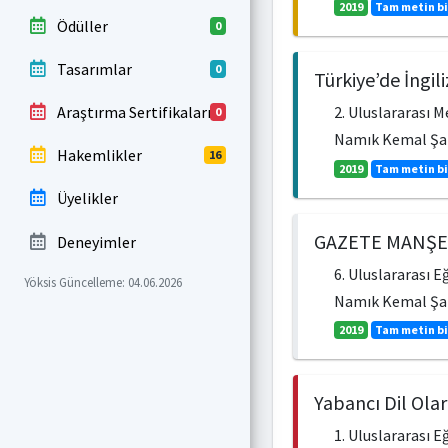
2019
Tam metin bi
Ödüller
0
Tasarımlar
0
Türkiye’de İngi
Araştırma Sertifikaları
2. Uluslararası 
0
Namık Kemal Ş
Hakemlikler
16
2019
Tam metin bi
Üyelikler
GAZETE MANŞE
Deneyimler
6. Uluslararası 
Yöksis Güncelleme: 04.06.2026
Namık Kemal Ş
2019
Tam metin bi
Yabancı Dil Ola
1. Uluslararası 