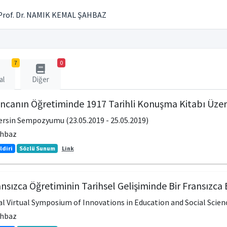
Prof. Dr. NAMIK KEMAL ŞAHBAZ
7
0
al
Diğer
ncanın Öğretiminde 1917 Tarihli Konuşma Kitabı Üzer
Mersin Sempozyumu (23.05.2019 - 25.05.2019)
ahbaz
ldiri
Sözlü Sunum
Link
nsızca Öğretiminin Tarihsel Gelişiminde Bir Fransızca 
l Virtual Symposium of Innovations in Education and Social Science
ahbaz