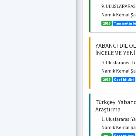
9. ULUSLARARASI
Namık Kemal Şah
2016
Tam metin bi
YABANCI DİL O
İNCELEME YENİ 
9. Uluslararası T
Namık Kemal Şah
2016
Özet bildiri
Türkçeyi Yabancı
Araştırma
1. Uluslararası Y
Namık Kemal Şah
2015
Özet bildiri