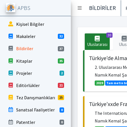
APBS
BİLDİRİLER
Kişisel Bilgiler
30
Makaleler
32
Uluslararası
Ulus
Bildiriler
37
Türkiye’de Alma
Kitaplar
35
2. Uluslararası 
Projeler
2
Namık Kemal Ş
2019
Tam metin bi
Editörlükler
21
Tez Danışmanlıkları
25
Türkiye’xxde Fra
Sanatsal Faaliyetler
0
The Internationa
Namık Kemal Ş
Patentler
0