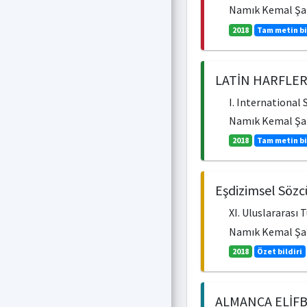
Namık Kemal Şah
2018
Tam metin bi
LATİN HARFLER
I. International
Namık Kemal Ş
2018
Tam metin bi
Eşdizimsel Sözc
XI. Uluslararası 
Namık Kemal Şah
2018
Özet bildiri
ALMANCA ELİFB