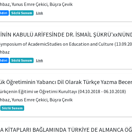
baz, Yunus Emre Çekici, Büşra Çevik
ldiri
Sözlü Sunum
Link
İNİN KABULÜ ARİFESİNDE DR. İSMAİL ŞÜKRÜ’xxNÜ
 Symposium of AcademicStudies on Education and Culture (13.09.201
ahbaz
ldiri
Sözlü Sunum
Link
ük Öğretiminin Yabancı Dil Olarak Türkçe Yazma Beceri
Türkçenin Eğitimi ve Öğretimi Kurultayı (04.10.2018 - 06.10.2018)
baz, Yunus Emre Çekici, Büşra Çevik
Sözlü Sunum
A KİTAPLARI BAĞLAMINDA TÜRKİYE DE ALMANCA ÖĞR