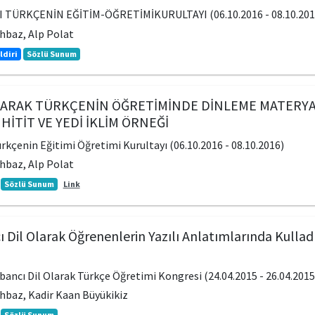
 TÜRKÇENİN EĞİTİM-ÖĞRETİMİKURULTAYI (06.10.2016 - 08.10.201
baz, Alp Polat
ldiri
Sözlü Sunum
LARAK TÜRKÇENİN ÖĞRETİMİNDE DİNLEME MATERYAL
HİTİT VE YEDİ İKLİM ÖRNEĞİ
ürkçenin Eğitimi Öğretimi Kurultayı (06.10.2016 - 08.10.2016)
baz, Alp Polat
Sözlü Sunum
Link
 Dil Olarak Öğrenenlerin Yazılı Anlatımlarında Kulladı
abancı Dil Olarak Türkçe Öğretimi Kongresi (24.04.2015 - 26.04.2015
baz, Kadir Kaan Büyükikiz
Sözlü Sunum