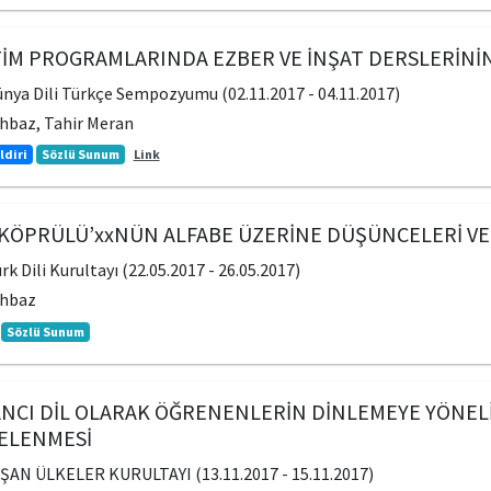
M PROGRAMLARINDA EZBER VE İNŞAT DERSLERİNİN
Dünya Dili Türkçe Sempozyumu (02.11.2017 - 04.11.2017)
hbaz, Tahir Meran
ldiri
Sözlü Sunum
Link
ÖPRÜLÜ’xxNÜN ALFABE ÜZERİNE DÜŞÜNCELERİ VE Mİ
ürk Dili Kurultayı (22.05.2017 - 26.05.2017)
ahbaz
Sözlü Sunum
NCI DİL OLARAK ÖĞRENENLERİN DİNLEMEYE YÖNEL
CELENMESİ
AN ÜLKELER KURULTAYI (13.11.2017 - 15.11.2017)