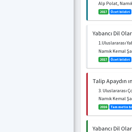
Alp Polat, Namı
2017
Özet bildiri
Yabancı Dil Ola
1.Uluslararası Ya
Namık Kemal Şah
2017
Özet bildiri
Talip Apaydın ı
3. Uluslararası 
Namık Kemal Şa
2016
Tam metin bi
Yabancı Dil Ola