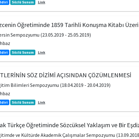
ldiri
Sözlü Sunum
Link
lizcenin Öğretiminde 1859 Tarihli Konuşma Kitabı Üzer
Mersin Sempozyumu (23.05.2019 - 25.05.2019)
ahbaz
ldiri
Sözlü Sunum
Link
TLERİNİN SÖZ DİZİMİ AÇISINDAN ÇÖZÜMLENMESİ
Eğitim Bilimleri Sempozyumu (18.04.2019 - 20.04.2019)
ahbaz
ldiri
Sözlü Sunum
Link
rak Türkçe Öğretiminde Sözcüksel Yaklaşım ve Bir Eşdiz
Eğitimde ve Kültürde Akademik Çalışmalar Sempozyumu (13.09.2018 