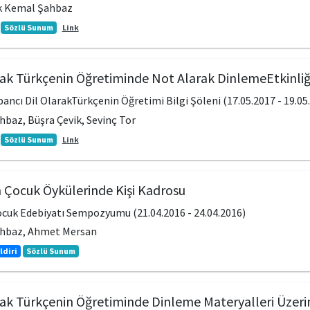
k Kemal Şahbaz
Sözlü Sunum
Link
rak Türkçenin Öğretiminde Not Alarak DinlemeEtkinliği
bancı Dil OlarakTürkçenin Öğretimi Bilgi Şöleni (17.05.2017 - 19.05
baz, Büşra Çevik, Sevinç Tor
Sözlü Sunum
Link
n Çocuk Öykülerinde Kişi Kadrosu
Çocuk Edebiyatı Sempozyumu (21.04.2016 - 24.04.2016)
hbaz, Ahmet Mersan
ldiri
Sözlü Sunum
rak Türkçenin Öğretiminde Dinleme Materyalleri Üzerin