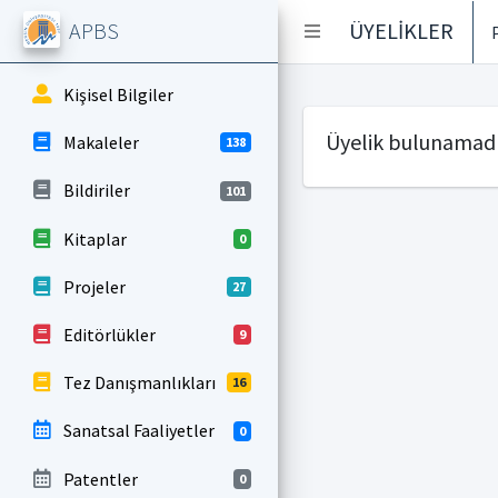
APBS
ÜYELİKLER
Kişisel Bilgiler
Üyelik bulunamadı
Makaleler
138
Bildiriler
101
Kitaplar
0
Projeler
27
Editörlükler
9
Tez Danışmanlıkları
16
Sanatsal Faaliyetler
0
Patentler
0