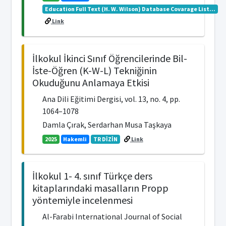
Education Full Text (H. W. Wilson) Database Covarage List...
Link
İlkokul İkinci Sınıf Öğrencilerinde Bil-
İste-Öğren (K-W-L) Tekniğinin
Okuduğunu Anlamaya Etkisi
Ana Dili Eğitimi Dergisi, vol. 13, no. 4, pp.
1064–1078
Damla Çırak, Serdarhan Musa Taşkaya
2025
Hakemli
TR DİZİN
Link
İlkokul 1- 4. sınıf Türkçe ders
kitaplarındaki masalların Propp
yöntemiyle incelenmesi
Al-Farabi International Journal of Social