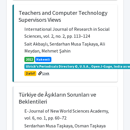
Teachers and Computer Technology
Supervisors Views
International Journal of Research in Social
Sciences, vol. 2, no. 2, pp. 113–124
Sait Akbaşlı, Serdarhan Musa Taşkaya, Ali
Meydan, Mehmet Şahin
2012
Hakemli
Ulrich's Periodicals Directory ©, U.S.A., Open J-Gage, India as wel
2 atıf
Link
Türkiye de Âşıkların Sorunları ve
Beklentileri
E-Journal of New World Sciences Academy,
vol. 6, no. 1, pp. 60–72
Serdarhan Musa Taşkaya, Osman Taşkaya