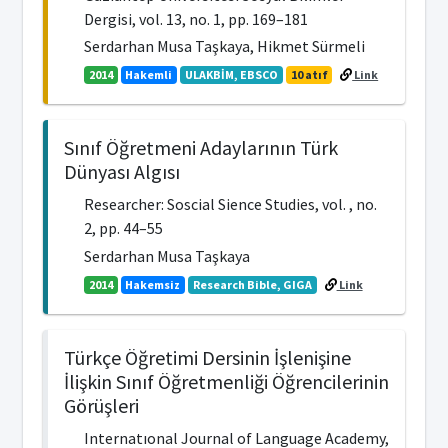
Dergisi, vol. 13, no. 1, pp. 169–181
Serdarhan Musa Taşkaya, Hikmet Sürmeli
2014
Hakemli
ULAKBİM, EBSCO
10 atıf
Link
Sınıf Öğretmeni Adaylarının Türk
Dünyası Algısı
Researcher: Soscial Sience Studies, vol. , no.
2, pp. 44–55
Serdarhan Musa Taşkaya
2014
Hakemsiz
Research Bible, GIGA
Link
Türkçe Öğretimi Dersinin İşlenişine
İlişkin Sınıf Öğretmenliği Öğrencilerinin
Görüşleri
Internatıonal Journal of Language Academy,