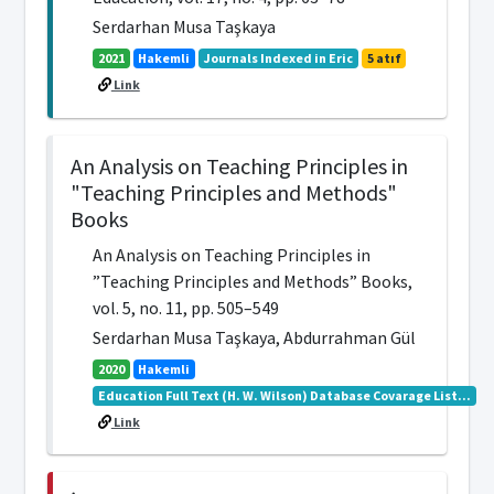
Serdarhan Musa Taşkaya
2021
Hakemli
Journals Indexed in Eric
5 atıf
Link
An Analysis on Teaching Principles in
"Teaching Principles and Methods"
Books
An Analysis on Teaching Principles in
”Teaching Principles and Methods” Books,
vol. 5, no. 11, pp. 505–549
Serdarhan Musa Taşkaya, Abdurrahman Gül
2020
Hakemli
Education Full Text (H. W. Wilson) Database Covarage List...
Link