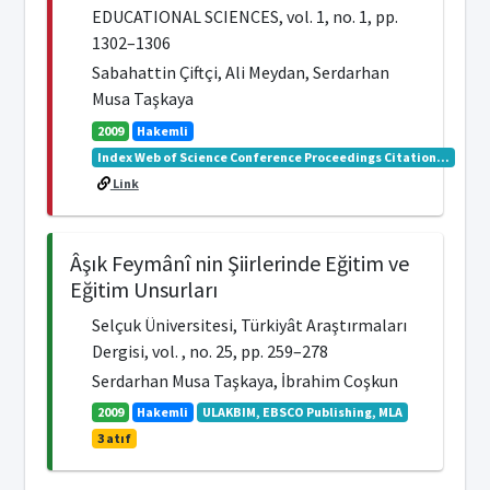
EDUCATIONAL SCIENCES, vol. 1, no. 1, pp.
1302–1306
Sabahattin Çiftçi, Ali Meydan, Serdarhan
Musa Taşkaya
2009
Hakemli
Index Web of Science Conference Proceedings Citation...
Link
Âşık Feymânî nin Şiirlerinde Eğitim ve
Eğitim Unsurları
Selçuk Üniversitesi, Türkiyât Araştırmaları
Dergisi, vol. , no. 25, pp. 259–278
Serdarhan Musa Taşkaya, İbrahim Coşkun
2009
Hakemli
ULAKBIM, EBSCO Publishing, MLA
3 atıf