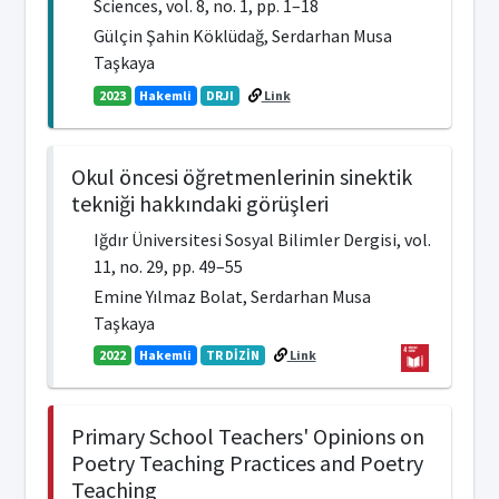
Sciences, vol. 8, no. 1, pp. 1–18
Gülçin Şahin Köklüdağ, Serdarhan Musa
Taşkaya
2023
Hakemli
DRJI
Link
Okul öncesi öğretmenlerinin sinektik
tekniği hakkındaki görüşleri
Iğdır Üniversitesi Sosyal Bilimler Dergisi, vol.
11, no. 29, pp. 49–55
Emine Yılmaz Bolat, Serdarhan Musa
Taşkaya
2022
Hakemli
TR DİZİN
Link
Primary School Teachers' Opinions on
Poetry Teaching Practices and Poetry
Teaching