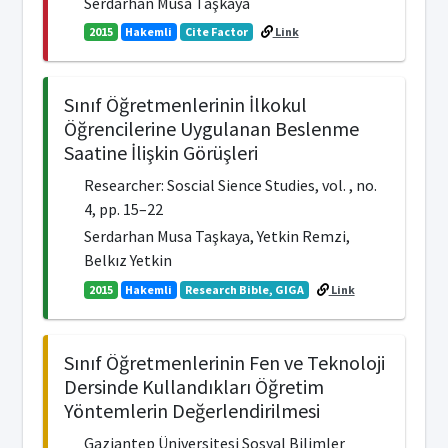
Serdarhan Musa Taşkaya
2015
Hakemli
Cite Factor
Link
Sınıf Öğretmenlerinin İlkokul
Öğrencilerine Uygulanan Beslenme
Saatine İlişkin Görüşleri
Researcher: Soscial Sience Studies, vol. , no.
4, pp. 15–22
Serdarhan Musa Taşkaya, Yetkin Remzi,
Belkız Yetkin
2015
Hakemli
Research Bible, GIGA
Link
Sınıf Öğretmenlerinin Fen ve Teknoloji
Dersinde Kullandıkları Öğretim
Yöntemlerin Değerlendirilmesi
Gaziantep Üniversitesi Sosyal Bilimler