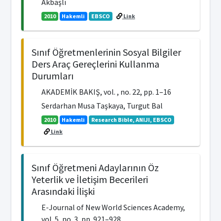
Akbaşlı
2010
Hakemli
EBSCO
Link
Sınıf Öğretmenlerinin Sosyal Bilgiler
Ders Araç Gereçlerini Kullanma
Durumları
AKADEMİK BAKIŞ, vol. , no. 22, pp. 1–16
Serdarhan Musa Taşkaya, Turgut Bal
2010
Hakemli
Research Bible, ANIJI, EBSCO
Link
Sınıf Öğretmeni Adaylarının Öz
Yeterlik ve İletişim Becerileri
Arasındaki İlişki
E-Journal of New World Sciences Academy,
vol. 5, no. 3, pp. 921–928