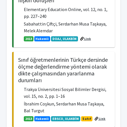
İlişkin Görüşleri
Elementary Education Online, vol. 12, no. 1,
pp. 227–240
Sabahattin Çiftçi, Serdarhan Musa Taşkaya,
Melek Alemdar
2013
Hakemli
DOAJ, ULAKBİM
Link
Sınıf öğretmenlerinin Türkçe dersinde
ölçme değerlendirme yöntemi olarak
dikte çalışmasından yararlanma
durumları
Trakya Üniversitesi Sosyal Bilimler Dergisi,
vol. 15, no. 2, pp. 1–16
İbrahim Coşkun, Serdarhan Musa Taşkaya,
Bal Turgut
2013
Hakemli
EBSCO, ULAKBİM
5 atıf
Link