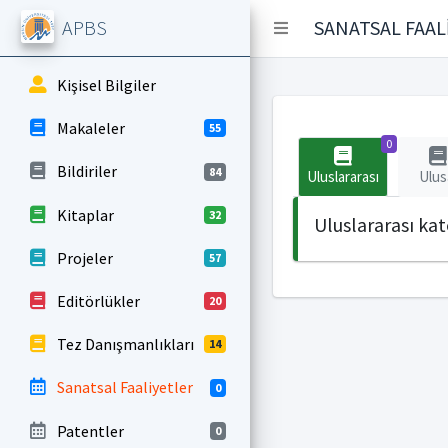
APBS
SANATSAL FAAL
Kişisel Bilgiler
Makaleler
55
0
Bildiriler
84
Uluslararası
Ulus
Kitaplar
32
Uluslararası ka
Projeler
57
Editörlükler
20
Tez Danışmanlıkları
14
Sanatsal Faaliyetler
0
Patentler
0