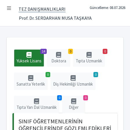
Güncelleme: 08.07.2026
TEZ DANIŞMANLIKLARI
Prof. Dr. SERDARHAN MUSA TAŞKAYA
14
0
0
Yüksek Lisans
Doktora
Tıpta Uzmanlık
0
0
Sanatta Yeterlik
Diş Hekimliği Uzmanlık
0
0
Tıpta Yan Dal Uzmanlık
Diğer
SINIF ÖĞRETMENLERİNİN
ÖĞRENCİLERİNDE GÖZLEMLEDİKLERİ