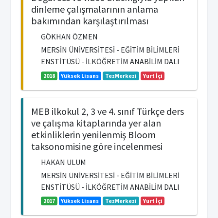
dinleme çalışmalarının anlama
bakımından karşılaştırılması
GÖKHAN ÖZMEN
MERSİN ÜNİVERSİTESİ - EĞİTİM BİLİMLERİ
ENSTİTÜSÜ - İLKÖĞRETİM ANABİLİM DALI
2018
Yüksek Lisans
TezMerkezi
Yurt İçi
MEB ilkokul 2, 3 ve 4. sınıf Türkçe ders
ve çalışma kitaplarında yer alan
etkinliklerin yenilenmiş Bloom
taksonomisine göre incelenmesi
HAKAN ULUM
MERSİN ÜNİVERSİTESİ - EĞİTİM BİLİMLERİ
ENSTİTÜSÜ - İLKÖĞRETİM ANABİLİM DALI
2017
Yüksek Lisans
TezMerkezi
Yurt İçi