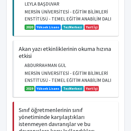
LEYLA BAŞDUVAR
MERSİN ÜNİVERSİTESİ - EĞİTİM BİLİMLERİ
ENSTİTÜSÜ - TEMEL EĞİTİM ANABİLİM DALI
2020
Yüksek Lisans
TezMerkezi
Yurt İçi
Akan yazı etkinliklerinin okuma hızına
etkisi
ABDURRAHMAN GÜL
MERSİN ÜNİVERSİTESİ - EĞİTİM BİLİMLERİ
ENSTİTÜSÜ - TEMEL EĞİTİM ANABİLİM DALI
2019
Yüksek Lisans
TezMerkezi
Yurt İçi
Sınıf öğretmenlerinin sınıf
yönetiminde karşılaştıkları
istenmeyen davranışlar ve bu
davranışlara karşı kullandıkları