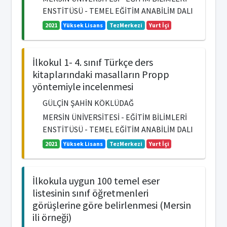
ENSTİTÜSÜ - TEMEL EĞİTİM ANABİLİM DALI
2021
Yüksek Lisans
TezMerkezi
Yurt İçi
İlkokul 1- 4. sınıf Türkçe ders
kitaplarındaki masalların Propp
yöntemiyle incelenmesi
GÜLÇİN ŞAHİN KÖKLÜDAĞ
MERSİN ÜNİVERSİTESİ - EĞİTİM BİLİMLERİ
ENSTİTÜSÜ - TEMEL EĞİTİM ANABİLİM DALI
2021
Yüksek Lisans
TezMerkezi
Yurt İçi
İlkokula uygun 100 temel eser
listesinin sınıf öğretmenleri
görüşlerine göre belirlenmesi (Mersin
ili örneği)