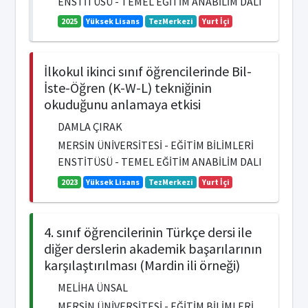
ENSTİTÜSÜ - TEMEL EĞİTİM ANABİLİM DALI
2025
Yüksek Lisans
TezMerkezi
Yurt İçi
İlkokul ikinci sınıf öğrencilerinde Bil-
İste-Öğren (K-W-L) tekniğinin
okuduğunu anlamaya etkisi
DAMLA ÇIRAK
MERSİN ÜNİVERSİTESİ - EĞİTİM BİLİMLERİ
ENSTİTÜSÜ - TEMEL EĞİTİM ANABİLİM DALI
2023
Yüksek Lisans
TezMerkezi
Yurt İçi
4. sınıf öğrencilerinin Türkçe dersi ile
diğer derslerin akademik başarılarının
karşılaştırılması (Mardin ili örneği)
MELİHA ÜNSAL
MERSİN ÜNİVERSİTESİ - EĞİTİM BİLİMLERİ