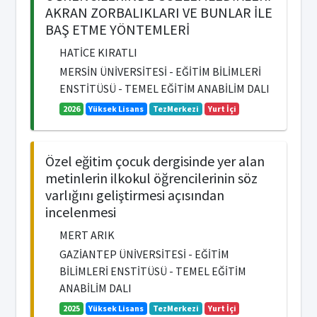
AKRAN ZORBALIKLARI VE BUNLAR İLE
BAŞ ETME YÖNTEMLERİ
HATİCE KIRATLI
MERSİN ÜNİVERSİTESİ - EĞİTİM BİLİMLERİ
ENSTİTÜSÜ - TEMEL EĞİTİM ANABİLİM DALI
2026
Yüksek Lisans
TezMerkezi
Yurt İçi
Özel eğitim çocuk dergisinde yer alan
metinlerin ilkokul öğrencilerinin söz
varlığını geliştirmesi açısından
incelenmesi
MERT ARIK
GAZİANTEP ÜNİVERSİTESİ - EĞİTİM
BİLİMLERİ ENSTİTÜSÜ - TEMEL EĞİTİM
ANABİLİM DALI
2025
Yüksek Lisans
TezMerkezi
Yurt İçi