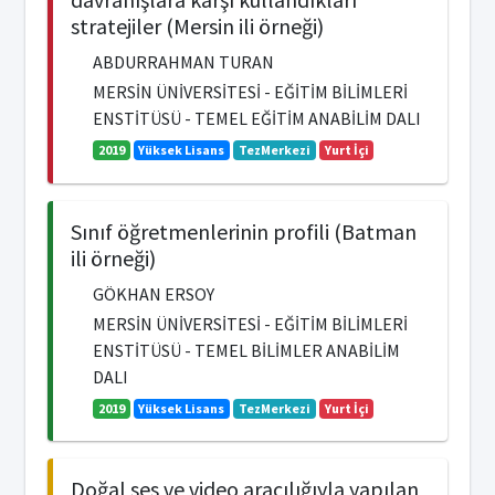
stratejiler (Mersin ili örneği)
ABDURRAHMAN TURAN
MERSİN ÜNİVERSİTESİ - EĞİTİM BİLİMLERİ
ENSTİTÜSÜ - TEMEL EĞİTİM ANABİLİM DALI
2019
Yüksek Lisans
TezMerkezi
Yurt İçi
Sınıf öğretmenlerinin profili (Batman
ili örneği)
GÖKHAN ERSOY
MERSİN ÜNİVERSİTESİ - EĞİTİM BİLİMLERİ
ENSTİTÜSÜ - TEMEL BİLİMLER ANABİLİM
DALI
2019
Yüksek Lisans
TezMerkezi
Yurt İçi
Doğal ses ve video aracılığıyla yapılan