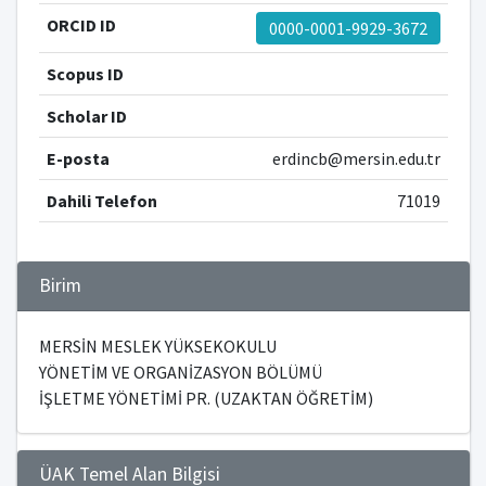
ORCID ID
0000-0001-9929-3672
Scopus ID
Scholar ID
E-posta
erdincb@mersin.edu.tr
Dahili Telefon
71019
Birim
MERSİN MESLEK YÜKSEKOKULU
YÖNETİM VE ORGANİZASYON BÖLÜMÜ
İŞLETME YÖNETİMİ PR. (UZAKTAN ÖĞRETİM)
ÜAK Temel Alan Bilgisi