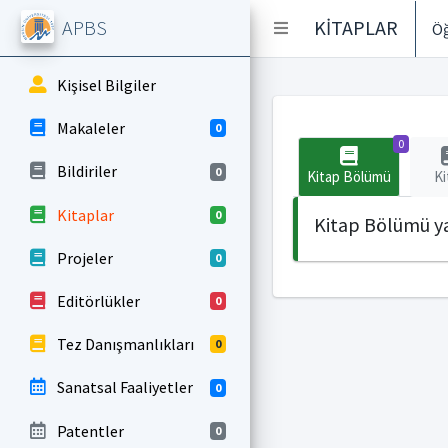
APBS
KİTAPLAR
Öğ
Kişisel Bilgiler
Makaleler
0
0
Bildiriler
0
Kitap Bölümü
Ki
Kitaplar
0
Kitap Bölümü ya
Projeler
0
Editörlükler
0
Tez Danışmanlıkları
0
Sanatsal Faaliyetler
0
Patentler
0