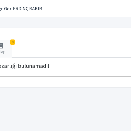
r. Gör. ERDİNÇ BAKIR
0
tap
zarlığı bulunamadı!