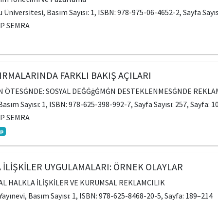
u Üniversitesi, Basım Sayısı: 1, ISBN: 978-975-06-4652-2, Sayfa Sayıs
LP SEMRA
RMALARINDA FARKLI BAKIŞ AÇILARI
RIN ÖTESĠNDE: SOSYAL DEĞĠġĠMĠN DESTEKLENMESĠNDE REKLA
 Basım Sayısı: 1, ISBN: 978-625-398-992-7, Sayfa Sayısı: 257, Sayfa: 
LP SEMRA
ap
A İLİŞKİLER UYGULAMALARI: ÖRNEK OLAYLAR
İTAL HALKLA İLİŞKİLER VE KURUMSAL REKLAMCILIK
 Yayınevi, Basım Sayısı: 1, ISBN: 978-625-8468-20-5, Sayfa: 189–214