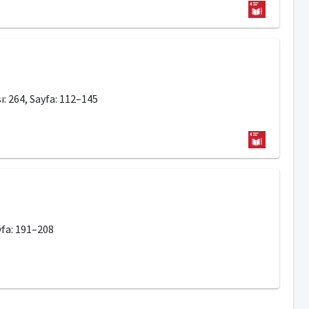
ı: 264, Sayfa: 112–145
yfa: 191–208