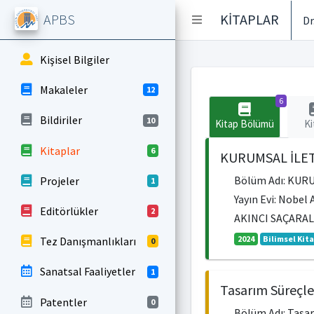
APBS
KİTAPLAR
Dr
Kişisel Bilgiler
Makaleler
12
6
Bildiriler
10
Kitap Bölümü
Ki
Kitaplar
6
KURUMSAL İLET
Bölüm Adı: KU
Projeler
1
Yayın Evi: Nobel 
Editörlükler
2
AKINCI SAÇARA
2024
Bilimsel Kit
Tez Danışmanlıkları
0
Sanatsal Faaliyetler
1
Tasarım Süreçle
Patentler
0
Bölüm Adı: Tasa