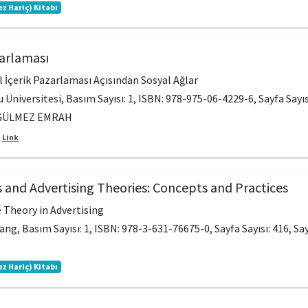
ez Hariç) Kitabı
azarlaması
l İçerik Pazarlaması Açısından Sosyal Ağlar
u Üniversitesi, Basım Sayısı: 1, ISBN: 978-975-06-4229-6, Sayfa Sayıs
 GÜLMEZ EMRAH
Link
s and Advertising Theories: Concepts and Practices
 Theory in Advertising
Lang, Basım Sayısı: 1, ISBN: 978-3-631-76675-0, Sayfa Sayısı: 416, Sa
ez Hariç) Kitabı