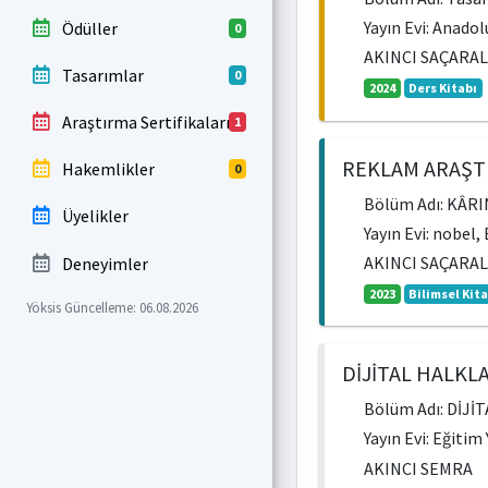
Yayın Evi: Anadol
Ödüller
0
AKINCI SAÇARA
Tasarımlar
0
2024
Ders Kitabı
Araştırma Sertifikaları
1
REKLAM ARAŞTI
Hakemlikler
0
Bölüm Adı: KÂ
Üyelikler
Yayın Evi: nobel,
AKINCI SAÇARA
Deneyimler
2023
Bilimsel Kit
Yöksis Güncelleme: 06.08.2026
DİJİTAL HALKL
Bölüm Adı: DİJ
Yayın Evi: Eğitim
AKINCI SEMRA