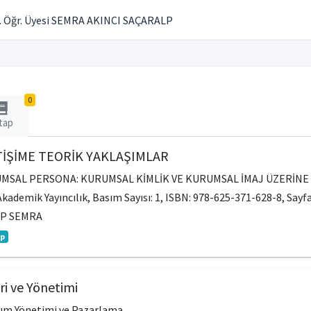
. Öğr. Üyesi SEMRA AKINCI SAÇARALP
0
tap
İŞİME TEORİK YAKLAŞIMLAR
RUMSAL PERSONA: KURUMSAL KİMLİK VE KURUMSAL İMAJ ÜZERİN
Akademik Yayıncılık, Basım Sayısı: 1, ISBN: 978-625-371-628-8, Sayfa
LP SEMRA
ap
ri ve Yönetimi
rım Yönetimi ve Pazarlama