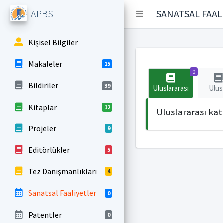
APBS
SANATSAL FAAL
Kişisel Bilgiler
Makaleler
15
0
Bildiriler
39
Uluslararası
Ulus
Kitaplar
12
Uluslararası ka
Projeler
9
Editörlükler
5
Tez Danışmanlıkları
4
Sanatsal Faaliyetler
0
Patentler
0