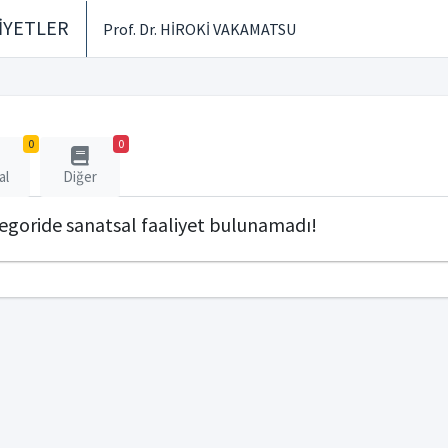
İYETLER
Prof. Dr. HİROKİ VAKAMATSU
0
0
al
Diğer
tegoride sanatsal faaliyet bulunamadı!