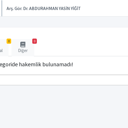
Arş. Gör. Dr. ABDURAHMAN YASİN YİĞİT
0
0
al
Diğer
tegoride hakemlik bulunamadı!