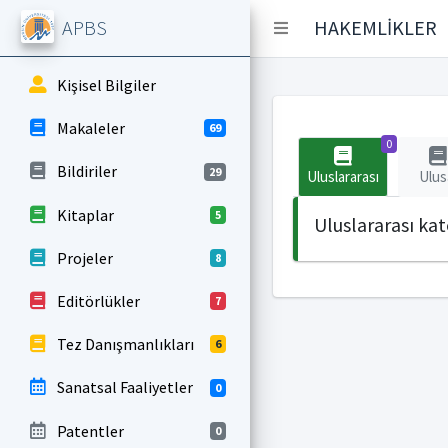
APBS
HAKEMLİKLER
Kişisel Bilgiler
Makaleler
69
0
Bildiriler
29
Uluslararası
Ulus
Kitaplar
5
Uluslararası ka
Projeler
8
Editörlükler
7
Tez Danışmanlıkları
6
Sanatsal Faaliyetler
0
Patentler
0