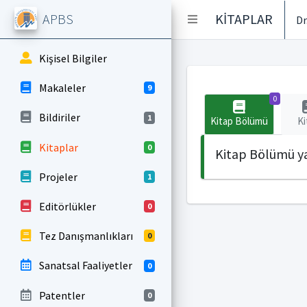
APBS
KİTAPLAR
Dr
Kişisel Bilgiler
Makaleler
9
0
Bildiriler
1
Kitap Bölümü
Ki
Kitaplar
0
Kitap Bölümü ya
Projeler
1
Editörlükler
0
Tez Danışmanlıkları
0
Sanatsal Faaliyetler
0
Patentler
0