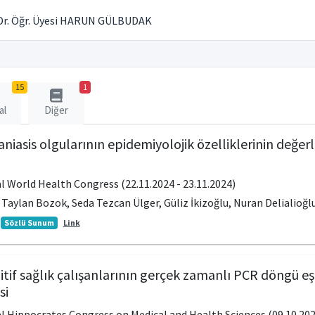
Dr. Öğr. Üyesi HARUN GÜLBUDAK
15
1
al
Diğer
niasis olgularının epidemiyolojik özelliklerinin değe
l World Health Congress (22.11.2024 - 23.11.2024)
Taylan Bozok, Seda Tezcan Ülger, Güliz İkizoğlu, Nuran Delialioğl
Sözlü Sunum
Link
if sağlık çalışanlarının gerçek zamanlı PCR döngü eşik
si
l Hippocrates Congress on Medical and Health Sciences (09.10.2022