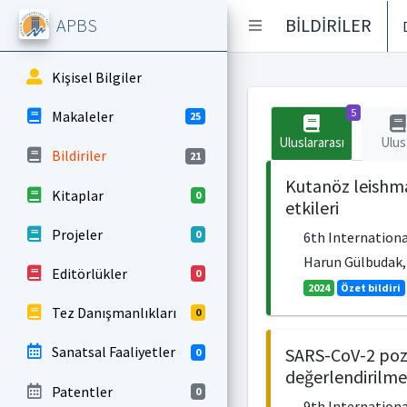
APBS
BİLDİRİLER
Kişisel Bilgiler
5
Makaleler
25
Uluslararası
Ulus
Bildiriler
21
Kutanöz leishma
Kitaplar
0
etkileri
Projeler
0
6th Internationa
Harun Gülbudak, 
Editörlükler
0
2024
Özet bildiri
Tez Danışmanlıkları
0
Sanatsal Faaliyetler
SARS-CoV-2 pozit
0
değerlendirilme
Patentler
0
9th Internationa