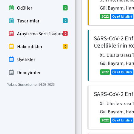
Ödüller
Gül Bayram, Haru
0
2022
Özet bildiri
Tasarımlar
0
Araştırma Sertifikaları
0
SARS-CoV-2 Enfe
Özelliklerinin R
Hakemlikler
0
XL. Uluslararası 
Üyelikler
Gül Bayram, Haru
Deneyimler
2022
Özet bildiri
Yöksis Güncelleme: 14.03.2026
SARS-CoV-2 Enfe
XL. Uluslararası 
Gül Bayram, Har
2022
Özet bildiri