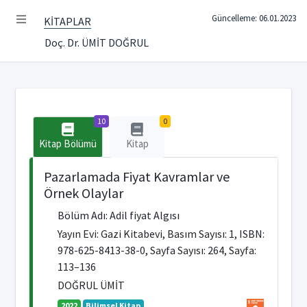
Güncelleme: 06.01.2023
KİTAPLAR
Doç. Dr. ÜMİT DOĞRUL
10
0
Kitap Bölümü
Kitap
Pazarlamada Fiyat Kavramlar ve
Örnek Olaylar
Bölüm Adı: Adil fiyat Algısı
Yayın Evi: Gazi Kitabevi, Basım Sayısı: 1, ISBN:
978-625-8413-38-0, Sayfa Sayısı: 264, Sayfa:
113–136
DOĞRUL ÜMİT
2022
Bilimsel Kitap