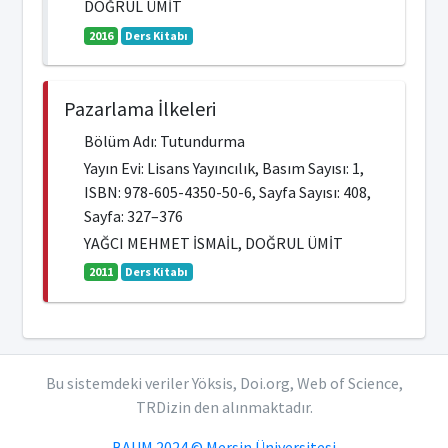
DOĞRUL ÜMİT
2016
Ders Kitabı
Pazarlama İlkeleri
Bölüm Adı: Tutundurma
Yayın Evi: Lisans Yayıncılık, Basım Sayısı: 1,
ISBN: 978-605-4350-50-6, Sayfa Sayısı: 408,
Sayfa: 327–376
YAĞCI MEHMET İSMAİL, DOĞRUL ÜMİT
2011
Ders Kitabı
Bu sistemdeki veriler Yöksis, Doi.org, Web of Science,
TRDizin den alınmaktadır.
BAUM 2024 © Mersin Üniversitesi