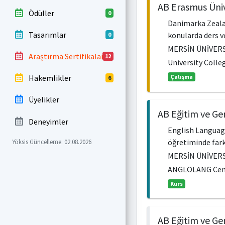
AB Erasmus Üniv
Ödüller
0
Danimarka Zealan
Tasarımlar
konularda ders v
0
MERSİN ÜNİVERS
Araştırma Sertifikaları
12
University Colle
Hakemlikler
Çalışma
6
Üyelikler
AB Eğitim ve Ge
Deneyimler
English Language
öğretiminde fark
Yöksis Güncelleme: 02.08.2026
MERSİN ÜNİVERS
ANGLOLANG Centr
Kurs
AB Eğitim ve Ge