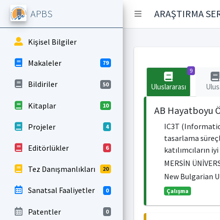
APBS
ARAŞTIRMA SER
Kişisel Bilgiler
Makaleler
79
9
Bildiriler
50
Uluslararası
Ulus
Kitaplar
10
AB Hayatboyu Ö
IC3T (Informatio
Projeler
4
tasarlama süreçle
Editörlükler
6
katılımcıların iy
MERSİN ÜNİVERS
Tez Danışmanlıkları
20
New Bulgarian Un
Sanatsal Faaliyetler
0
Çalışma
Patentler
0