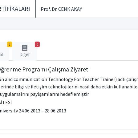
TİFİKALARI
Prof. Dr. CENK AKAY
3
0
al
Diğer
ğrenme Programı Çalışma Ziyareti
n and communication Technology For Teacher Trainer) adlı çalışma
rinde bilgi ve iletişim teknolojilerini nasıl daha etkin kullanabil
i uygulamalrını paylşamlarını hedeflemiştir.
İTESİ
iversity 24.06.2013 – 28.06.2013