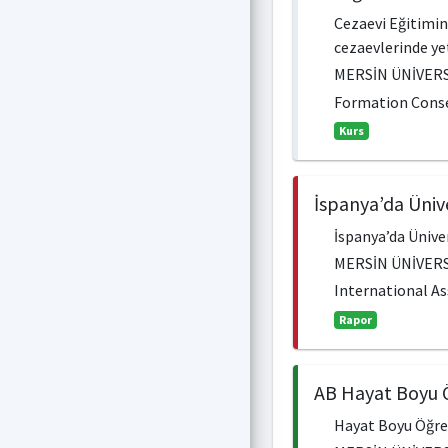
Cezaevi Eğitimin
cezaevlerinde yet
MERSİN ÜNİVERS
Formation Consel
Kurs
İspanya’da Ünive
İspanya’da Ünive
MERSİN ÜNİVERS
International As
Rapor
AB Hayat Boyu 
Hayat Boyu Öğren