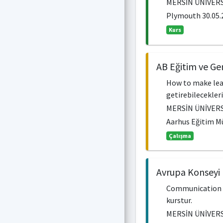
MERSİN ÜNİVERS
Plymouth 30.05.2
Kurs
AB Eğitim ve Ge
How to make lear
getirebilecekler
MERSİN ÜNİVERS
Aarhus Eğitim Mü
Çalışma
Avrupa Konseyi 
Communication At
kurstur.
MERSİN ÜNİVERS