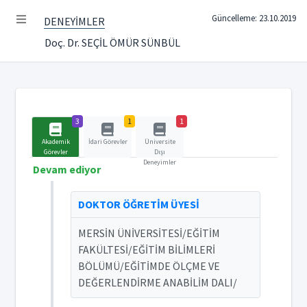
Güncelleme: 23.10.2019
DENEYİMLER
Doç. Dr. SEÇİL ÖMÜR SÜNBÜL
3
1
1
Akademik
İdari Görevler
Üniversite
Görevler
Dışı
Deneyimler
Devam ediyor
DOKTOR ÖĞRETİM ÜYESİ
MERSİN ÜNİVERSİTESİ/EĞİTİM
FAKÜLTESİ/EĞİTİM BİLİMLERİ
BÖLÜMÜ/EĞİTİMDE ÖLÇME VE
DEĞERLENDİRME ANABİLİM DALI/