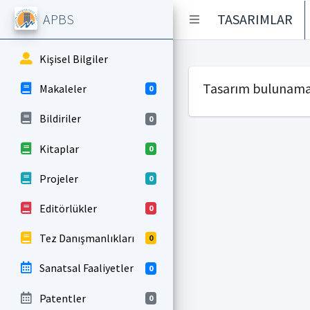
APBS
TASARIMLAR
Kişisel Bilgiler
Tasarım bulunama
Makaleler
0
Bildiriler
0
Kitaplar
0
Projeler
0
Editörlükler
0
Tez Danışmanlıkları
0
Sanatsal Faaliyetler
0
Patentler
0