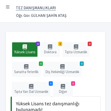
TEZ DANIŞMANLIKLARI
Öğr. Gör. GÜLHAN ŞAHİN ATAŞ
0
0
0
Yüksek Lisans
Doktora
Tıpta Uzmanlık
0
0
Sanatta Yeterlik
Diş Hekimliği Uzmanlık
0
0
Tıpta Yan Dal Uzmanlık
Diğer
Yüksek Lisans tez danışmanlığı
bulunamadı!