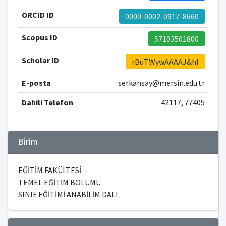
ORCID ID
0000-0002-0917-8660
Scopus ID
57103501800
Scholar ID
rBuTWywAAAAJ&hl
E-posta
serkansay@mersin.edu.tr
Dahili Telefon
42117, 77405
Birim
EĞİTİM FAKÜLTESİ
TEMEL EĞİTİM BÖLÜMÜ
SINIF EĞİTİMİ ANABİLİM DALI